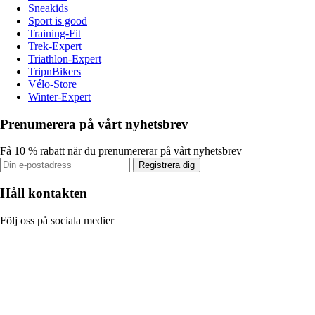
Sneakids
Sport is good
Training-Fit
Trek-Expert
Triathlon-Expert
TripnBikers
Vélo-Store
Winter-Expert
Prenumerera på vårt nyhetsbrev
Få 10 % rabatt när du prenumererar på vårt nyhetsbrev
Registrera dig
Håll kontakten
Följ oss på sociala medier