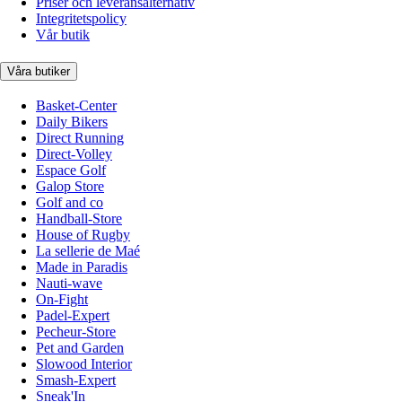
Priser och leveransalternativ
Integritetspolicy
Vår butik
Våra butiker
Basket-Center
Daily Bikers
Direct Running
Direct-Volley
Espace Golf
Galop Store
Golf and co
Handball-Store
House of Rugby
La sellerie de Maé
Made in Paradis
Nauti-wave
On-Fight
Padel-Expert
Pecheur-Store
Pet and Garden
Slowood Interior
Smash-Expert
Sneak'In