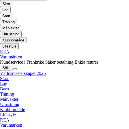
Skor
Lag
Barn
Träning
Målvakter
Utrustning
Klubbområde
Lifestyle
REA
Varumärken
Kundservice i Frankrike
Säker betalning
Enkla returer
Sök
Världsmästerskapet 2026
Skor
Lag
Barn
Träning
Målvakter
Utrustning
Klubbområde
Lifestyle
REA
Varumärken