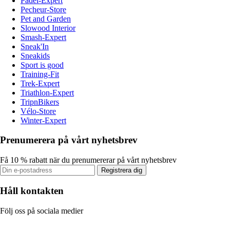
Padel-Expert
Pecheur-Store
Pet and Garden
Slowood Interior
Smash-Expert
Sneak'In
Sneakids
Sport is good
Training-Fit
Trek-Expert
Triathlon-Expert
TripnBikers
Vélo-Store
Winter-Expert
Prenumerera på vårt nyhetsbrev
Få 10 % rabatt när du prenumererar på vårt nyhetsbrev
Registrera dig
Håll kontakten
Följ oss på sociala medier