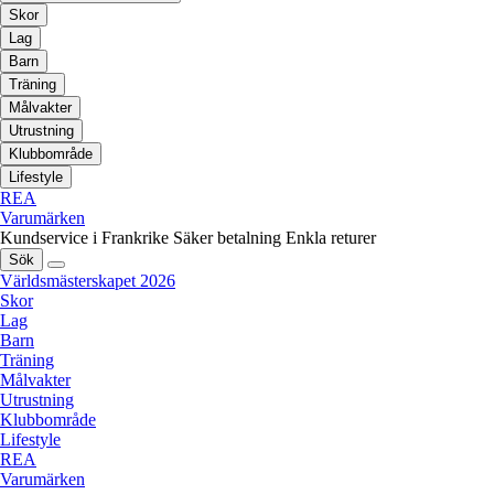
Skor
Lag
Barn
Träning
Målvakter
Utrustning
Klubbområde
Lifestyle
REA
Varumärken
Kundservice i Frankrike
Säker betalning
Enkla returer
Sök
Världsmästerskapet 2026
Skor
Lag
Barn
Träning
Målvakter
Utrustning
Klubbområde
Lifestyle
REA
Varumärken