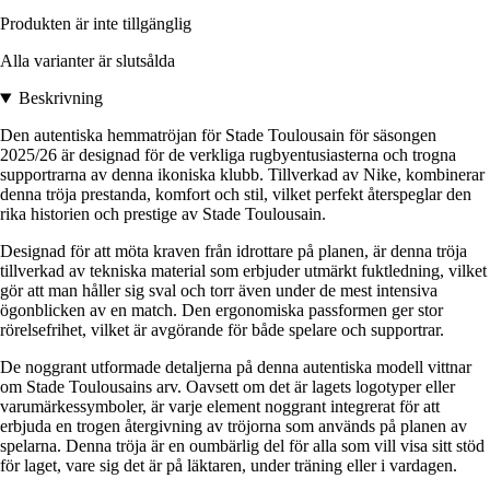
Produkten är inte tillgänglig
Alla varianter är slutsålda
Beskrivning
Den autentiska hemmatröjan för Stade Toulousain för säsongen
2025/26 är designad för de verkliga rugbyentusiasterna och trogna
supportrarna av denna ikoniska klubb. Tillverkad av Nike, kombinerar
denna tröja prestanda, komfort och stil, vilket perfekt återspeglar den
rika historien och prestige av Stade Toulousain.
Designad för att möta kraven från idrottare på planen, är denna tröja
tillverkad av tekniska material som erbjuder utmärkt fuktledning, vilket
gör att man håller sig sval och torr även under de mest intensiva
ögonblicken av en match. Den ergonomiska passformen ger stor
rörelsefrihet, vilket är avgörande för både spelare och supportrar.
De noggrant utformade detaljerna på denna autentiska modell vittnar
om Stade Toulousains arv. Oavsett om det är lagets logotyper eller
varumärkessymboler, är varje element noggrant integrerat för att
erbjuda en trogen återgivning av tröjorna som används på planen av
spelarna. Denna tröja är en oumbärlig del för alla som vill visa sitt stöd
för laget, vare sig det är på läktaren, under träning eller i vardagen.