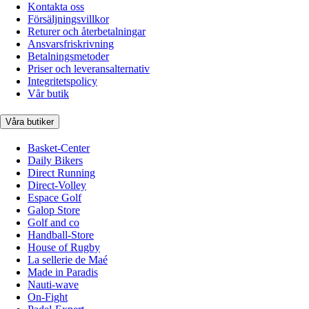
Kontakta oss
Försäljningsvillkor
Returer och återbetalningar
Ansvarsfriskrivning
Betalningsmetoder
Priser och leveransalternativ
Integritetspolicy
Vår butik
Våra butiker
Basket-Center
Daily Bikers
Direct Running
Direct-Volley
Espace Golf
Galop Store
Golf and co
Handball-Store
House of Rugby
La sellerie de Maé
Made in Paradis
Nauti-wave
On-Fight