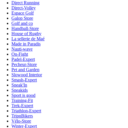
Direct Running
Direct-Volley
Espace Golf
Galop Store
Golf and co
Handball-Store
House of Rugby
La sellerie de Maé
Made in Paradis
Nauti-wave
On-Fight
Padel-Expert
Pecheur-Store
Pet and Garden
Slowood Interior
Smash-Expert
Sneak'In
Sneakids
Sport is good
Training-Fit
Trek-Expert
Triathlon-Expert
TripnBikers
Vélo-Store
Winter-Expert