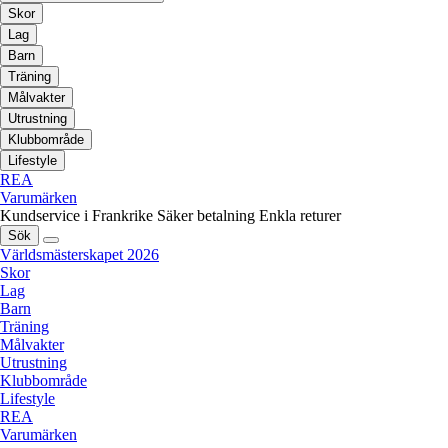
Skor
Lag
Barn
Träning
Målvakter
Utrustning
Klubbområde
Lifestyle
REA
Varumärken
Kundservice i Frankrike
Säker betalning
Enkla returer
Sök
Världsmästerskapet 2026
Skor
Lag
Barn
Träning
Målvakter
Utrustning
Klubbområde
Lifestyle
REA
Varumärken