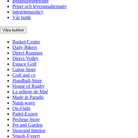
Betalningsmetoder
Priser och leveransalternativ
Integritetspolicy
Vår butik
Våra butiker
Basket-Center
Daily Bikers
Direct Running
Direct-Volley
Espace Golf
Galop Store
Golf and co
Handball-Store
House of Rugby
La sellerie de Maé
Made in Paradis
Nauti-wave
On-Fight
Padel-Expert
Pecheur-Store
Pet and Garden
Slowood Interior
Smash-Expert