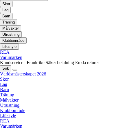
Skor
Lag
Barn
Träning
Målvakter
Utrustning
Klubbområde
Lifestyle
REA
Varumärken
Kundservice i Frankrike
Säker betalning
Enkla returer
Sök
Världsmästerskapet 2026
Skor
Lag
Barn
Träning
Målvakter
Utrustning
Klubbområde
Lifestyle
REA
Varumärken