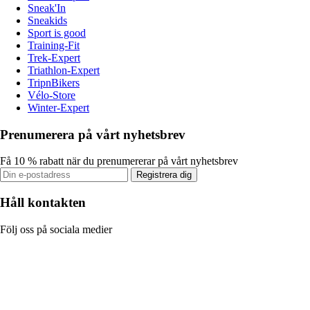
Sneak'In
Sneakids
Sport is good
Training-Fit
Trek-Expert
Triathlon-Expert
TripnBikers
Vélo-Store
Winter-Expert
Prenumerera på vårt nyhetsbrev
Få 10 % rabatt när du prenumererar på vårt nyhetsbrev
Registrera dig
Håll kontakten
Följ oss på sociala medier