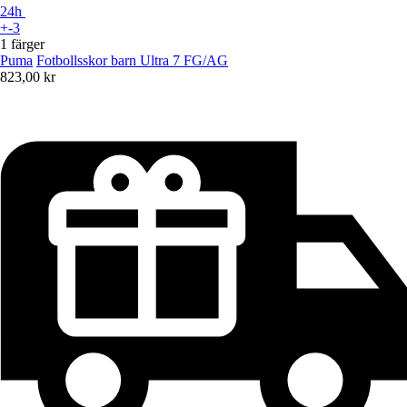
24h
+-3
1 färger
Puma
Fotbollsskor barn Ultra 7 FG/AG
823,00 kr