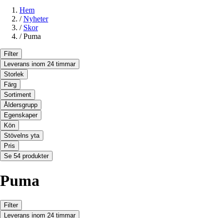
Hem
/
Nyheter
/
Skor
/
Puma
Filter
Leverans inom 24 timmar
Storlek
Färg
Sortiment
Åldersgrupp
Egenskaper
Kön
Stövelns yta
Pris
Se 54 produkter
Puma
Filter
Leverans inom 24 timmar