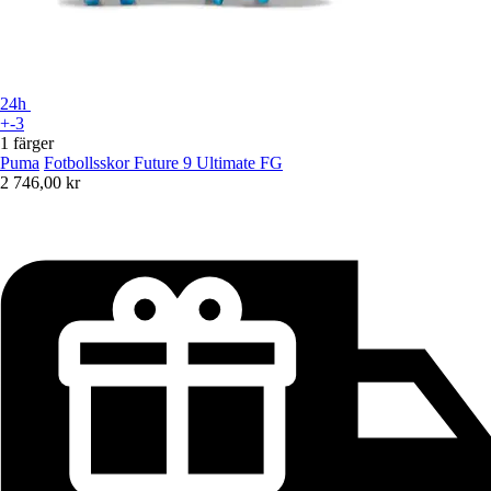
24h
+-3
1 färger
Puma
Fotbollsskor Future 9 Ultimate FG
2 746,00 kr