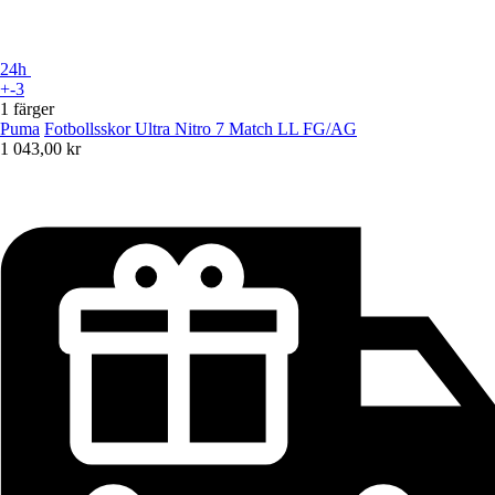
24h
+-3
1 färger
Puma
Fotbollsskor Ultra Nitro 7 Match LL FG/AG
1 043,00 kr