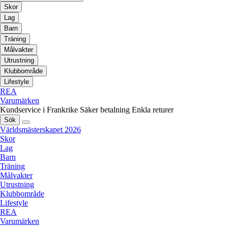
Skor
Lag
Barn
Träning
Målvakter
Utrustning
Klubbområde
Lifestyle
REA
Varumärken
Kundservice i Frankrike
Säker betalning
Enkla returer
Sök
Världsmästerskapet 2026
Skor
Lag
Barn
Träning
Målvakter
Utrustning
Klubbområde
Lifestyle
REA
Varumärken