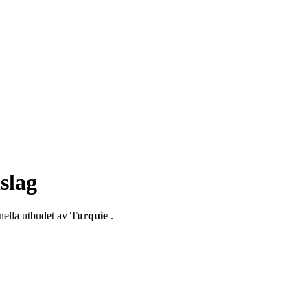
slag
onella utbudet av
Turquie
.