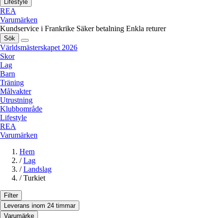
Lifestyle
REA
Varumärken
Kundservice i Frankrike
Säker betalning
Enkla returer
Sök
Världsmästerskapet 2026
Skor
Lag
Barn
Träning
Målvakter
Utrustning
Klubbområde
Lifestyle
REA
Varumärken
Hem
/
Lag
/
Landslag
/
Turkiet
Filter
Leverans inom 24 timmar
Varumärke