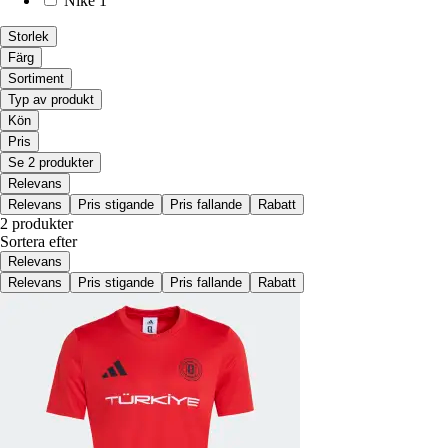
Nike
1
Storlek
Färg
Sortiment
Typ av produkt
Kön
Pris
Se 2 produkter
Relevans
Relevans
Pris stigande
Pris fallande
Rabatt
2 produkter
Sortera efter
Relevans
Relevans
Pris stigande
Pris fallande
Rabatt