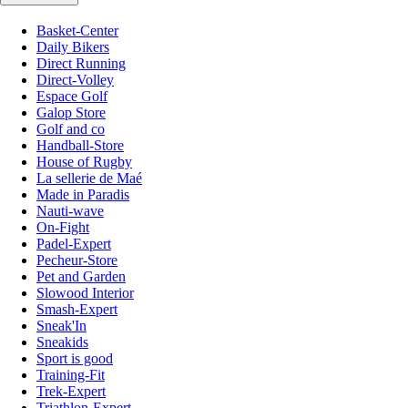
Basket-Center
Daily Bikers
Direct Running
Direct-Volley
Espace Golf
Galop Store
Golf and co
Handball-Store
House of Rugby
La sellerie de Maé
Made in Paradis
Nauti-wave
On-Fight
Padel-Expert
Pecheur-Store
Pet and Garden
Slowood Interior
Smash-Expert
Sneak'In
Sneakids
Sport is good
Training-Fit
Trek-Expert
Triathlon-Expert