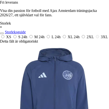
Fri leverans
Visa din passion för fotboll med Ajax Amsterdam träningsjacka
2026/27, ett självklart val för fans.
Storlek
*
Storleksguide
XS
S
24h
M
24h
L
24h
XL
24h
2XL
3XL
Detta fält är obligatoriskt