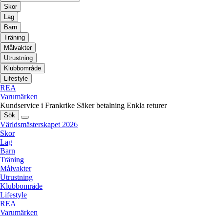
Skor
Lag
Barn
Träning
Målvakter
Utrustning
Klubbområde
Lifestyle
REA
Varumärken
Kundservice i Frankrike
Säker betalning
Enkla returer
Sök
Världsmästerskapet 2026
Skor
Lag
Barn
Träning
Målvakter
Utrustning
Klubbområde
Lifestyle
REA
Varumärken