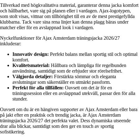
Tillverkad med högkvalitativa material, garanterar denna jacka komfort
och hållbarhet, vare sig på planen eller i vardagen. Ajax-logotypen,
som stolt visas, vittnar om tillhörighet till en av de mest prestigefyllda
klubbarna. Tack vare sina rena linjer kan denna plagg bäras under
matcher eller för en avslappnad look i vardagen.
Nyckelfunktioner för Ajax Amsterdam träningsjacka 2026/27
inkluderar:
Innovativ design:
Perfekt balans mellan sportig stil och optimal
komfort.
Kvalitetsmaterial:
Hållbara och lämpliga för regelbunden
användning, samtidigt som de erbjuder stor rörelsefrihet.
Välgjorda detaljer:
Förstärkta sömmar och eleganta
avslutningar som säkerställer en utmärkt passform.
Perfekt för alla tillfällen:
Oavsett om det är för en
träningssession eller en avslappnad utekväll, passar den för alla
stunder.
Oavsett om du är en hängiven supporter av Ajax Amsterdam eller bara
på jakt efter en praktisk och trendig jacka, är Ajax Amsterdam
träningsjacka 2026/27 det perfekta valet. Dess dynamiska utseende
drar alla blickar, samtidigt som den ger en touch av sportig
sofistikering.