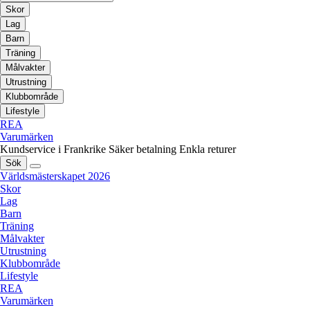
Skor
Lag
Barn
Träning
Målvakter
Utrustning
Klubbområde
Lifestyle
REA
Varumärken
Kundservice i Frankrike
Säker betalning
Enkla returer
Sök
Världsmästerskapet 2026
Skor
Lag
Barn
Träning
Målvakter
Utrustning
Klubbområde
Lifestyle
REA
Varumärken