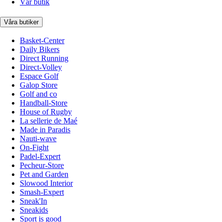
Vår butik
Våra butiker
Basket-Center
Daily Bikers
Direct Running
Direct-Volley
Espace Golf
Galop Store
Golf and co
Handball-Store
House of Rugby
La sellerie de Maé
Made in Paradis
Nauti-wave
On-Fight
Padel-Expert
Pecheur-Store
Pet and Garden
Slowood Interior
Smash-Expert
Sneak'In
Sneakids
Sport is good