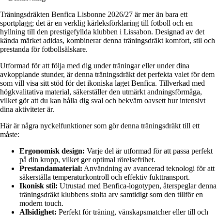
Träningsdräkten Benfica Lisbonne 2026/27 är mer än bara ett
sportplagg; det är en verklig kärleksförklaring till fotboll och en
hyllning till den prestigefyllda klubben i Lissabon. Designad av det
kända märket adidas, kombinerar denna träningsdräkt komfort, stil och
prestanda för fotbollsälskare.
Utformad för att följa med dig under träningar eller under dina
avkopplande stunder, är denna träningsdräkt det perfekta valet för dem
som vill visa sitt stöd för det ikoniska laget Benfica. Tillverkad med
högkvalitativa material, säkerställer den utmärkt andningsförmåga,
vilket gör att du kan hålla dig sval och bekväm oavsett hur intensivt
dina aktiviteter är.
Här är några nyckelfunktioner som gör denna träningsdräkt till ett
måste:
Ergonomisk design:
Varje del är utformad för att passa perfekt
på din kropp, vilket ger optimal rörelsefrihet.
Prestandamaterial:
Användning av avancerad teknologi för att
säkerställa temperaturkontroll och effektiv fukttransport.
Ikonisk stil:
Utrustad med Benfica-logotypen, återspeglar denna
träningsdräkt klubbens stolta arv samtidigt som den tillför en
modern touch.
Allsidighet:
Perfekt för träning, vänskapsmatcher eller till och