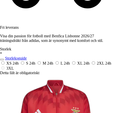
Fri leverans
Visa din passion för fotboll med Benfica Lisbonne 2026/27
träningsdräkt från adidas, som är synonymt med komfort och stil.
Storlek
*
Storleksguide
XS
24h
S
24h
M
24h
L
24h
XL
24h
2XL
24h
3XL
Detta fält är obligatoriskt