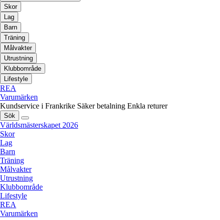
Skor
Lag
Barn
Träning
Målvakter
Utrustning
Klubbområde
Lifestyle
REA
Varumärken
Kundservice i Frankrike
Säker betalning
Enkla returer
Sök
Världsmästerskapet 2026
Skor
Lag
Barn
Träning
Målvakter
Utrustning
Klubbområde
Lifestyle
REA
Varumärken