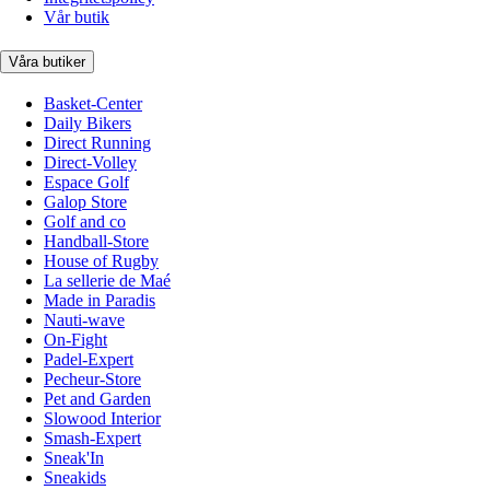
Vår butik
Våra butiker
Basket-Center
Daily Bikers
Direct Running
Direct-Volley
Espace Golf
Galop Store
Golf and co
Handball-Store
House of Rugby
La sellerie de Maé
Made in Paradis
Nauti-wave
On-Fight
Padel-Expert
Pecheur-Store
Pet and Garden
Slowood Interior
Smash-Expert
Sneak'In
Sneakids