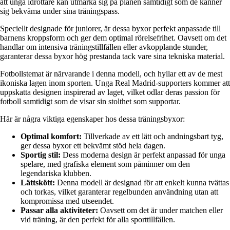
att unga idrottare kan utmärka sig på planen samtidigt som de känner
sig bekväma under sina träningspass.
Speciellt designade för juniorer, är dessa byxor perfekt anpassade till
barnens kroppsform och ger dem optimal rörelsefrihet. Oavsett om det
handlar om intensiva träningstillfällen eller avkopplande stunder,
garanterar dessa byxor hög prestanda tack vare sina tekniska material.
Fotbollstemat är närvarande i denna modell, och hyllar ett av de mest
ikoniska lagen inom sporten. Unga Real Madrid-supporters kommer att
uppskatta designen inspirerad av laget, vilket odlar deras passion för
fotboll samtidigt som de visar sin stolthet som supportar.
Här är några viktiga egenskaper hos dessa träningsbyxor:
Optimal komfort:
Tillverkade av ett lätt och andningsbart tyg,
ger dessa byxor ett bekvämt stöd hela dagen.
Sportig stil:
Dess moderna design är perfekt anpassad för unga
spelare, med grafiska element som påminner om den
legendariska klubben.
Lättskött:
Denna modell är designad för att enkelt kunna tvättas
och torkas, vilket garanterar regelbunden användning utan att
kompromissa med utseendet.
Passar alla aktiviteter:
Oavsett om det är under matchen eller
vid träning, är den perfekt för alla sporttillfällen.