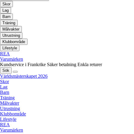
Skor
Lag
Barn
Träning
Målvakter
Utrustning
Klubbområde
Lifestyle
REA
Varumärken
Kundservice i Frankrike
Säker betalning
Enkla returer
Sök
Världsmästerskapet 2026
Skor
Lag
Barn
Träning
Målvakter
Utrustning
Klubbområde
Lifestyle
REA
Varumärken