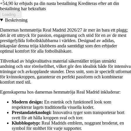
+54,90 kr
erbjuds pa din nasta bestallning
Krediteras efter att din
bestallning har bekraftats
Loading...
Beskrivning
Damernas hemmatröja Real Madrid 2026/27 är mer än bara ett plagg;
det är ett uttryck för passion, engagemang och stöd för en av de mest
prestigefyllda fotbollsklubbarna i världen. Designad av adidas,
inkapslar denna tröja klubbens anda samtidigt som den erbjuder
optimal komfort för alla fotbollsälskare.
Tillverkad av högkvalitativa material säkerställer tröjan utmärkt
andning och stor rörelsefrihet, vilket gör den idealisk både för intensiva
träningar och avkopplande stunder. Dess snitt, som är speciellt utformat
för kvinnokroppen, garanterar en perfekt passform och kombinerar
komfort med stil.
Egenskaperna hos damernas hemmatröja Real Madrid inkluderar:
Modern design:
En estetisk och funktionell look som
respekterar lagets traditionella visuella koder.
Prestandateknologi:
Innovativa tyger som transporterar bort
svett för att hålla kroppen sval och torr.
Klubblogotyp:
Real Madrids emblem, noggrant broderat, en
symbol för stolthet för varje supporter.