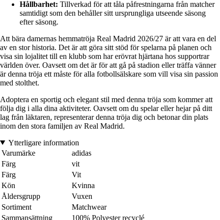
Hållbarhet:
Tillverkad för att tåla påfrestningarna från matcher
samtidigt som den behåller sitt ursprungliga utseende säsong
efter säsong.
Att bära damernas hemmatröja Real Madrid 2026/27 är att vara en del
av en stor historia. Det är att göra sitt stöd för spelarna på planen och
visa sin lojalitet till en klubb som har erövrat hjärtana hos supportrar
världen över. Oavsett om det är för att gå på stadion eller träffa vänner
är denna tröja ett måste för alla fotbollsälskare som vill visa sin passion
med stolthet.
Adoptera en sportig och elegant stil med denna tröja som kommer att
följa dig i alla dina aktiviteter. Oavsett om du spelar eller hejar på ditt
lag från läktaren, representerar denna tröja dig och betonar din plats
inom den stora familjen av Real Madrid.
Ytterligare information
Varumärke
adidas
Färg
vit
Färg
Vit
Kön
Kvinna
Åldersgrupp
Vuxen
Sortiment
Matchwear
Sammansättning
100% Polyester recyclé