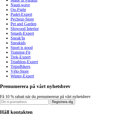
Made in Paradis
Nauti-wave
On-Fight
Padel-Expert
Pecheur-Store
Pet and Garden
Slowood Interior
Smash-Expert
Sneak'In
Sneakids
Sport is good
Training-Fit
Trek-Expert
Triathlon-Expert
TripnBikers
Vélo-Store
Winter-Expert
Prenumerera på vårt nyhetsbrev
Få 10 % rabatt när du prenumererar på vårt nyhetsbrev
Registrera dig
Håll kontakten