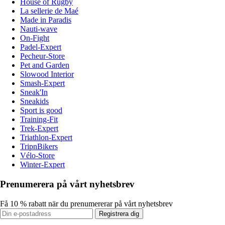
House of Rugby
La sellerie de Maé
Made in Paradis
Nauti-wave
On-Fight
Padel-Expert
Pecheur-Store
Pet and Garden
Slowood Interior
Smash-Expert
Sneak'In
Sneakids
Sport is good
Training-Fit
Trek-Expert
Triathlon-Expert
TripnBikers
Vélo-Store
Winter-Expert
Prenumerera på vårt nyhetsbrev
Få 10 % rabatt när du prenumererar på vårt nyhetsbrev
Registrera dig