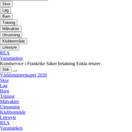
Skor
Lag
Barn
Träning
Målvakter
Utrustning
Klubbområde
Lifestyle
REA
Varumärken
Kundservice i Frankrike
Säker betalning
Enkla returer
Sök
Världsmästerskapet 2026
Skor
Lag
Barn
Träning
Målvakter
Utrustning
Klubbområde
Lifestyle
REA
Varumärken