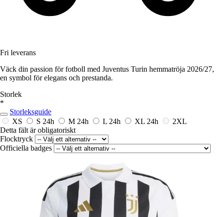
Fri leverans
Väck din passion för fotboll med Juventus Turin hemmatröja 2026/27,
en symbol för elegans och prestanda.
Storlek
*
Storleksguide
XS
S
24h
M
24h
L
24h
XL
24h
2XL
Detta fält är obligatoriskt
Flocktryck
Officiella badges