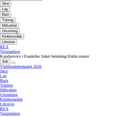
Skor
Lag
Barn
Träning
Målvakter
Utrustning
Klubbområde
Lifestyle
REA
Varumärken
Kundservice i Frankrike
Säker betalning
Enkla returer
Sök
Världsmästerskapet 2026
Skor
Lag
Barn
Träning
Målvakter
Utrustning
Klubbområde
Lifestyle
REA
Varumärken