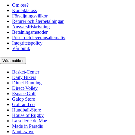
Om oss?
Kontakta oss
Försäljningsvillkor
Returer och återbetalningar
Ansvarsfriskrivning
Betalningsmetoder
Priser och leveransalternativ
Integritetspolicy
Vår butik
Våra butiker
Basket-Center
Daily Bikers
Direct Running
Direct-Volley
Espace Golf
Galop Store
Golf and co
Handball-Store
House of Rugby
La sellerie de Maé
Made in Paradis
Nauti-wave