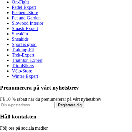
On-Fight
Padel-Expert
Pecheur-Store
Pet and Garden
Slowood Interior
Smash-Expert
Sneak'In
Sneakids
Sport is good
Training-Fit
Trek-Expert
Triathlon-Expert
TripnBikers
Vélo-Store
Winter-Expert
Prenumerera på vårt nyhetsbrev
Få 10 % rabatt när du prenumererar på vårt nyhetsbrev
Registrera dig
Håll kontakten
Följ oss på sociala medier