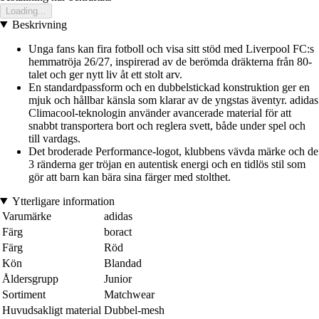
Loading...
Beskrivning
Unga fans kan fira fotboll och visa sitt stöd med Liverpool FC:s
hemmatröja 26/27, inspirerad av de berömda dräkterna från 80-
talet och ger nytt liv åt ett stolt arv.
En standardpassform och en dubbelstickad konstruktion ger en
mjuk och hållbar känsla som klarar av de yngstas äventyr. adidas
Climacool-teknologin använder avancerade material för att
snabbt transportera bort och reglera svett, både under spel och
till vardags.
Det broderade Performance-logot, klubbens vävda märke och de
3 ränderna ger tröjan en autentisk energi och en tidlös stil som
gör att barn kan bära sina färger med stolthet.
Ytterligare information
Varumärke
adidas
Färg
boract
Färg
Röd
Kön
Blandad
Åldersgrupp
Junior
Sortiment
Matchwear
Huvudsakligt material
Dubbel-mesh