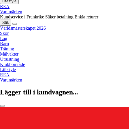
Lifestyle
REA
Varumärken
Kundservice i Frankrike
Säker betalning
Enkla returer
Sök
Världsmästerskapet 2026
Skor
Lag
Barn
Träning
Målvakter
Utrustning
Klubbområde
Lifestyle
REA
Varumärken
Lägger till i kundvagnen...