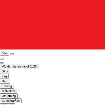
Sök
Världsmästerskapet 2026
Skor
Lag
Barn
Träning
Målvakter
Utrustning
Klubbområde