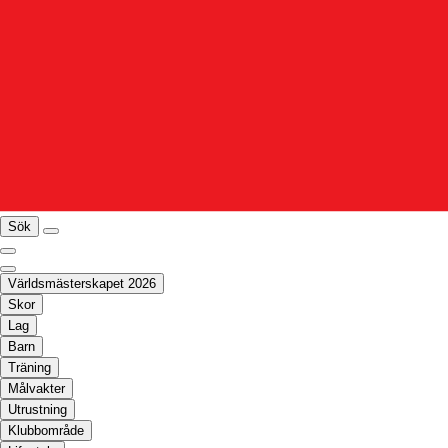
Sök
Världsmästerskapet 2026
Skor
Lag
Barn
Träning
Målvakter
Utrustning
Klubbområde