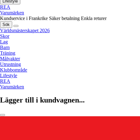
Lifestyle
REA
Varumärken
Kundservice i Frankrike
Säker betalning
Enkla returer
Sök
Världsmästerskapet 2026
Skor
Lag
Barn
Träning
Målvakter
Utrustning
Klubbområde
Lifestyle
REA
Varumärken
Lägger till i kundvagnen...