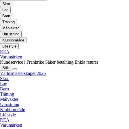
Skor
Lag
Barn
Träning
Målvakter
Utrustning
Klubbområde
Lifestyle
REA
Varumärken
Kundservice i Frankrike
Säker betalning
Enkla returer
Sök
Världsmästerskapet 2026
Skor
Lag
Barn
Träning
Målvakter
Utrustning
Klubbområde
Lifestyle
REA
Varumärken