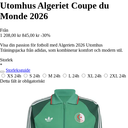
Utomhus Algeriet Coupe du
Monde 2026
Från
1 208,00 kr
845,00 kr
-30%
Visa din passion för fotboll med Algeriets 2026 Utomhus
Träningsjacka från adidas, som kombinerar komfort och modern stil.
Storlek
*
Storleksguide
XS
24h
S
24h
M
24h
L
24h
XL
24h
2XL
24h
Detta fält är obligatoriskt