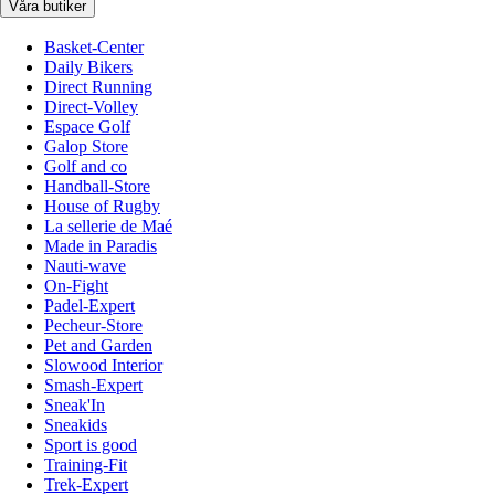
Våra butiker
Basket-Center
Daily Bikers
Direct Running
Direct-Volley
Espace Golf
Galop Store
Golf and co
Handball-Store
House of Rugby
La sellerie de Maé
Made in Paradis
Nauti-wave
On-Fight
Padel-Expert
Pecheur-Store
Pet and Garden
Slowood Interior
Smash-Expert
Sneak'In
Sneakids
Sport is good
Training-Fit
Trek-Expert