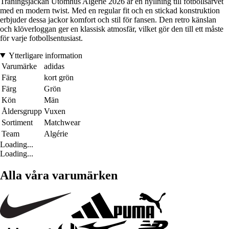
Träningsjackan Utomhus Algérie 2026 är en hyllning till fotbollsarvet
med en modern twist. Med en regular fit och en stickad konstruktion
erbjuder dessa jackor komfort och stil för fansen. Den retro känslan
och klöverloggan ger en klassisk atmosfär, vilket gör den till ett måste
för varje fotbollsentusiast.
Ytterligare information
Varumärke
adidas
Färg
kort grön
Färg
Grön
Kön
Män
Åldersgrupp
Vuxen
Sortiment
Matchwear
Team
Algérie
Loading...
Loading...
Alla våra varumärken