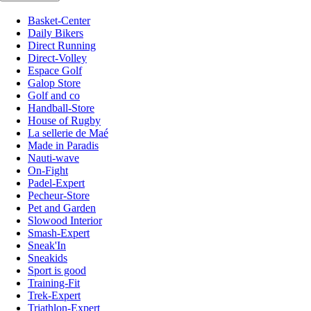
Basket-Center
Daily Bikers
Direct Running
Direct-Volley
Espace Golf
Galop Store
Golf and co
Handball-Store
House of Rugby
La sellerie de Maé
Made in Paradis
Nauti-wave
On-Fight
Padel-Expert
Pecheur-Store
Pet and Garden
Slowood Interior
Smash-Expert
Sneak'In
Sneakids
Sport is good
Training-Fit
Trek-Expert
Triathlon-Expert