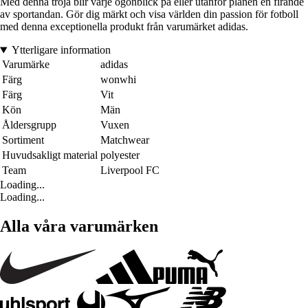
Med denna tröja blir varje ögonblick på eller utanför planen en firande
av sportandan. Gör dig märkt och visa världen din passion för fotboll
med denna exceptionella produkt från varumärket adidas.
Ytterligare information
Varumärke
adidas
Färg
wonwhi
Färg
Vit
Kön
Män
Åldersgrupp
Vuxen
Sortiment
Matchwear
Huvudsakligt material
polyester
Team
Liverpool FC
Loading...
Loading...
Alla våra varumärken