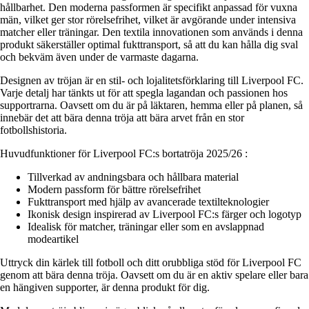
hållbarhet. Den moderna passformen är specifikt anpassad för vuxna
män, vilket ger stor rörelsefrihet, vilket är avgörande under intensiva
matcher eller träningar. Den textila innovationen som används i denna
produkt säkerställer optimal fukttransport, så att du kan hålla dig sval
och bekväm även under de varmaste dagarna.
Designen av tröjan är en stil- och lojalitetsförklaring till Liverpool FC.
Varje detalj har tänkts ut för att spegla lagandan och passionen hos
supportrarna. Oavsett om du är på läktaren, hemma eller på planen, så
innebär det att bära denna tröja att bära arvet från en stor
fotbollshistoria.
Huvudfunktioner för Liverpool FC:s bortatröja 2025/26 :
Tillverkad av andningsbara och hållbara material
Modern passform för bättre rörelsefrihet
Fukttransport med hjälp av avancerade textilteknologier
Ikonisk design inspirerad av Liverpool FC:s färger och logotyp
Idealisk för matcher, träningar eller som en avslappnad
modeartikel
Uttryck din kärlek till fotboll och ditt orubbliga stöd för Liverpool FC
genom att bära denna tröja. Oavsett om du är en aktiv spelare eller bara
en hängiven supporter, är denna produkt för dig.