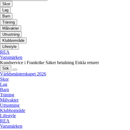
Skor
Lag
Barn
Träning
Målvakter
Utrustning
Klubbområde
Lifestyle
REA
Varumärken
Kundservice i Frankrike
Säker betalning
Enkla returer
Sök
Världsmästerskapet 2026
Skor
Lag
Barn
Träning
Målvakter
Utrustning
Klubbområde
Lifestyle
REA
Varumärken