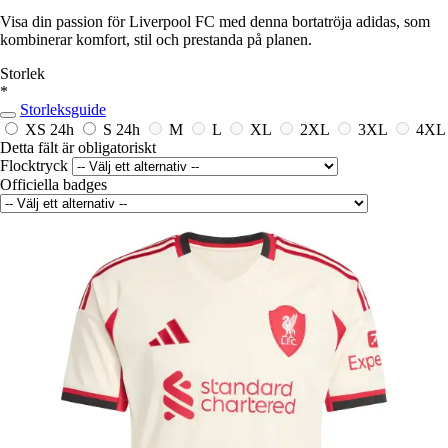
Visa din passion för Liverpool FC med denna bortatröja adidas, som
kombinerar komfort, stil och prestanda på planen.
Storlek
*
Storleksguide
XS
24h
S
24h
M
L
XL
2XL
3XL
4XL
Detta fält är obligatoriskt
Flocktryck
Officiella badges