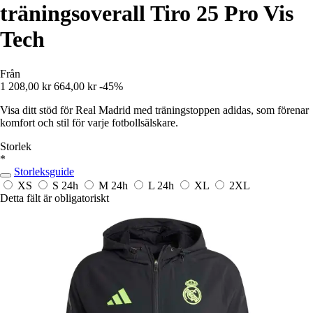
träningsoverall Tiro 25 Pro Vis
Tech
Från
1 208,00 kr
664,00 kr
-45%
Visa ditt stöd för Real Madrid med träningstoppen adidas, som förenar
komfort och stil för varje fotbollsälskare.
Storlek
*
Storleksguide
XS
S
24h
M
24h
L
24h
XL
2XL
Detta fält är obligatoriskt