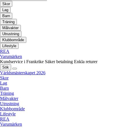
Skor
Lag
Barn
Träning
Målvakter
Utrustning
Klubbområde
Lifestyle
REA
Varumärken
Kundservice i Frankrike
Säker betalning
Enkla returer
Sök
Världsmästerskapet 2026
Skor
Lag
Barn
Träning
Målvakter
Utrustning
Klubbområde
Lifestyle
REA
Varumärken