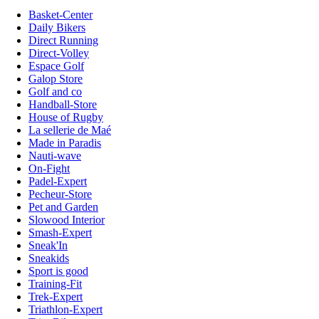
Basket-Center
Daily Bikers
Direct Running
Direct-Volley
Espace Golf
Galop Store
Golf and co
Handball-Store
House of Rugby
La sellerie de Maé
Made in Paradis
Nauti-wave
On-Fight
Padel-Expert
Pecheur-Store
Pet and Garden
Slowood Interior
Smash-Expert
Sneak'In
Sneakids
Sport is good
Training-Fit
Trek-Expert
Triathlon-Expert