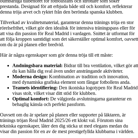
oumbärliga tillbehöret för fotbollsfans och idrottare som söker
prestanda. Designad för att erbjuda både stil och komfort, reflekterar
denna tröja arvet och ryktet från den berömda spanska klubben.
Tillverkad av kvalitetsmaterial, garanterar denna tränings tröja en stor
rörelsefrihet, vilket gör den idealisk för intensiva träningspass eller för
att visa din passion för Real Madrid i vardagen. Snittet är utformat för
att följa kroppen samtidigt som det säkerställer optimal komfort, oavsett
om du är på planen eller bredvid.
Här är några egenskaper som gör denna tröja till ett måste:
Andningsbara material:
Bidrar till bra ventilation, vilket gör att
du kan hålla dig sval även under ansträngande aktiviteter.
Moderna design:
Kombination av tradition och innovation,
med dynamiska grafiska element som fångar fotbollens anda.
Teamets identifiering:
Den ikoniska logotypen för Real Madrid
visas stolt, vilket visar ditt stöd för klubben.
Optimal komfort:
De välgjorda avslutningarna garanterar en
behaglig känsla och perfekt passform.
Oavsett om du är spelare på planen eller supporter på läktaren, är
tränings tröjan Real Madrid 2025/26 ett klokt val. Förutom sina
tekniska egenskaper, låter den dig sticka ut med elegans medan du
visar din passion för en av de mest prestigefyllda klubbarna i världen.