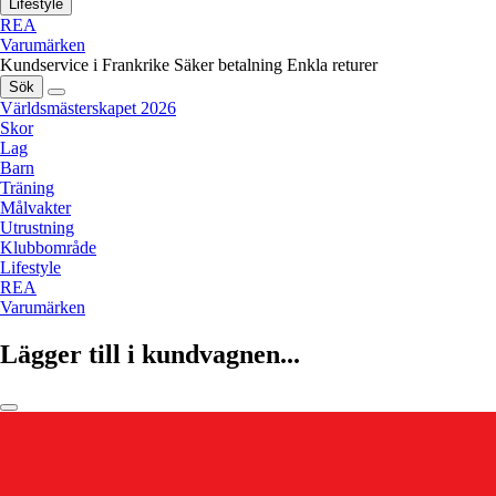
Lifestyle
REA
Varumärken
Kundservice i Frankrike
Säker betalning
Enkla returer
Sök
Världsmästerskapet 2026
Skor
Lag
Barn
Träning
Målvakter
Utrustning
Klubbområde
Lifestyle
REA
Varumärken
Lägger till i kundvagnen...