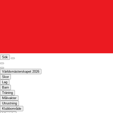
Sök
Världsmästerskapet 2026
Skor
Lag
Barn
Träning
Målvakter
Utrustning
Klubbområde