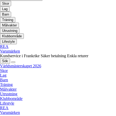
Skor
Lag
Barn
Träning
Målvakter
Utrustning
Klubbområde
Lifestyle
REA
Varumärken
Kundservice i Frankrike
Säker betalning
Enkla returer
Sök
Världsmästerskapet 2026
Skor
Lag
Barn
Träning
Målvakter
Utrustning
Klubbområde
Lifestyle
REA
Varumärken