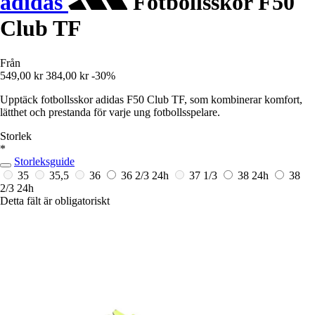
adidas
Fotbollsskor F50
Club TF
Från
549,00 kr
384,00 kr
-30%
Upptäck fotbollsskor adidas F50 Club TF, som kombinerar komfort,
lätthet och prestanda för varje ung fotbollsspelare.
Storlek
*
Storleksguide
35
35,5
36
36 2/3
24h
37 1/3
38
24h
38
2/3
24h
Detta fält är obligatoriskt