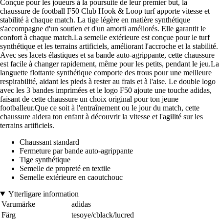
Conçue pour les joueurs à la poursuite de leur premier but, la
chaussure de football F50 Club Hook & Loop turf apporte vitesse et
stabilité à chaque match. La tige légère en matière synthétique
s'accompagne d'un soutien et d'un amorti améliorés. Elle garantit le
confort à chaque match.La semelle extérieure est conçue pour le turf
synthétique et les terrains artificiels, améliorant l'accroche et la stabilité.
Avec ses lacets élastiques et sa bande auto-agrippante, cette chaussure
est facile à changer rapidement, même pour les petits, pendant le jeu.La
languette flottante synthétique comporte des trous pour une meilleure
respirabilité, aidant les pieds à rester au frais et à l'aise. Le double logo
avec les 3 bandes imprimées et le logo F50 ajoute une touche adidas,
faisant de cette chaussure un choix original pour ton jeune
footballeur.Que ce soit à l'entraînement ou le jour du match, cette
chaussure aidera ton enfant à découvrir la vitesse et l'agilité sur les
terrains artificiels.
Chaussant standard
Fermeture par bande auto-agrippante
Tige synthétique
Semelle de propreté en textile
Semelle extérieure en caoutchouc
Ytterligare information
Varumärke
adidas
Färg
tesoye/cblack/lucred