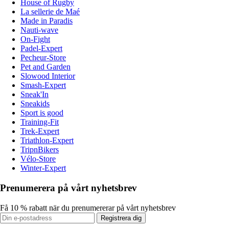
House of Rugby
La sellerie de Maé
Made in Paradis
Nauti-wave
On-Fight
Padel-Expert
Pecheur-Store
Pet and Garden
Slowood Interior
Smash-Expert
Sneak'In
Sneakids
Sport is good
Training-Fit
Trek-Expert
Triathlon-Expert
TripnBikers
Vélo-Store
Winter-Expert
Prenumerera på vårt nyhetsbrev
Få 10 % rabatt när du prenumererar på vårt nyhetsbrev
Registrera dig