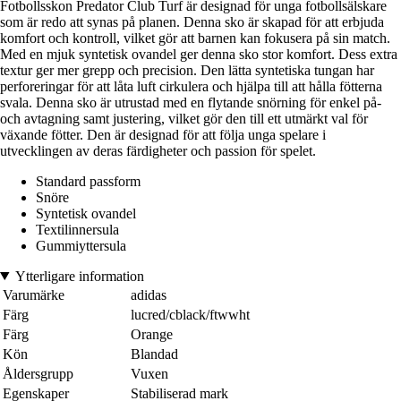
Fotbollsskon Predator Club Turf är designad för unga fotbollsälskare
som är redo att synas på planen. Denna sko är skapad för att erbjuda
komfort och kontroll, vilket gör att barnen kan fokusera på sin match.
Med en mjuk syntetisk ovandel ger denna sko stor komfort. Dess extra
textur ger mer grepp och precision. Den lätta syntetiska tungan har
perforeringar för att låta luft cirkulera och hjälpa till att hålla fötterna
svala. Denna sko är utrustad med en flytande snörning för enkel på-
och avtagning samt justering, vilket gör den till ett utmärkt val för
växande fötter. Den är designad för att följa unga spelare i
utvecklingen av deras färdigheter och passion för spelet.
Standard passform
Snöre
Syntetisk ovandel
Textilinnersula
Gummiyttersula
Ytterligare information
Varumärke
adidas
Färg
lucred/cblack/ftwwht
Färg
Orange
Kön
Blandad
Åldersgrupp
Vuxen
Egenskaper
Stabiliserad mark