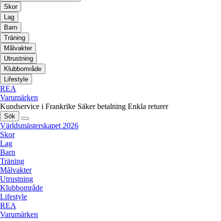
Skor
Lag
Barn
Träning
Målvakter
Utrustning
Klubbområde
Lifestyle
REA
Varumärken
Kundservice i Frankrike
Säker betalning
Enkla returer
Sök
Världsmästerskapet 2026
Skor
Lag
Barn
Träning
Målvakter
Utrustning
Klubbområde
Lifestyle
REA
Varumärken