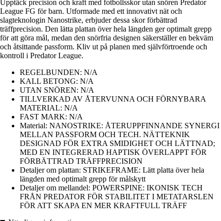
Upptäck precision och kraft med fotbollsskor utan snören Predator
League FG för barn. Utformade med ett innovativt nät och
slagteknologin Nanostrike, erbjuder dessa skor förbättrad
träffprecision. Den lätta plattan över hela längden ger optimalt grepp
för att göra mål, medan den snörfria designen säkerställer en bekväm
och åtsittande passform. Kliv ut på planen med självförtroende och
kontroll i Predator League.
REGELBUNDEN: N/A
KALL BETONG: N/A
UTAN SNÖREN: N/A
TILLVERKAD AV ÅTERVUNNA OCH FÖRNYBARA
MATERIAL: N/A
FAST MARK: N/A
Material: NANOSTRIKE: ÅTERUPPFINNANDE SYNERGI
MELLAN PASSFORM OCH TECH. NÄTTEKNIK
DESIGNAD FÖR EXTRA SMIDIGHET OCH LÄTTNAD;
MED EN INTEGRERAD HAPTISK ÖVERLAPPT FÖR
FÖRBÄTTRAD TRÄFFPRECISION
Detaljer om plattan: STRIKEFRAME: Lätt platta över hela
längden med optimalt grepp för målskytt
Detaljer om mellandel: POWERSPINE: IKONISK TECH
FRÅN PREDATOR FÖR STABILITET I METATARSLEN
FÖR ATT SKAPA EN MER KRAFTFULL TRÄFF