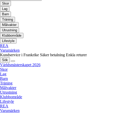
Skor
Lag
Barn
Träning
Målvakter
Utrustning
Klubbområde
Lifestyle
REA
Varumärken
Kundservice i Frankrike
Säker betalning
Enkla returer
Sök
Världsmästerskapet 2026
Skor
Lag
Barn
Träning
Målvakter
Utrustning
Klubbområde
Lifestyle
REA
Varumärken