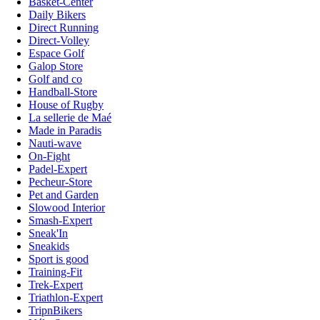
Basket-Center
Daily Bikers
Direct Running
Direct-Volley
Espace Golf
Galop Store
Golf and co
Handball-Store
House of Rugby
La sellerie de Maé
Made in Paradis
Nauti-wave
On-Fight
Padel-Expert
Pecheur-Store
Pet and Garden
Slowood Interior
Smash-Expert
Sneak'In
Sneakids
Sport is good
Training-Fit
Trek-Expert
Triathlon-Expert
TripnBikers