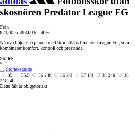
adidas
Fotbollsskor utan
skosnören Predator League FG
Från
823,00 kr
493,00 kr
-40%
Nå nya höjder på planen med skor adidas Predator League FG, som
kombinerar komfort, kontroll och prestanda.
Storlek
*
Storleksguide
35
35,5
36
24h
36 2/3
37 1/3
38
24h
38
2/3
24h
Detta fält är obligatoriskt