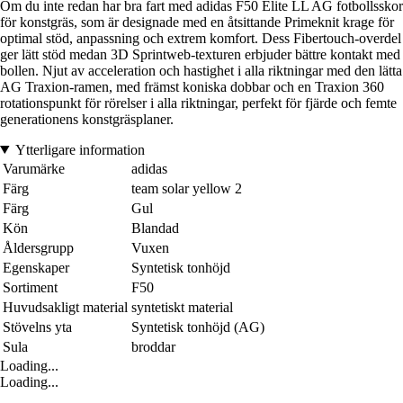
Om du inte redan har bra fart med adidas F50 Elite LL AG fotbollsskor
för konstgräs, som är designade med en åtsittande Primeknit krage för
optimal stöd, anpassning och extrem komfort. Dess Fibertouch-overdel
ger lätt stöd medan 3D Sprintweb-texturen erbjuder bättre kontakt med
bollen. Njut av acceleration och hastighet i alla riktningar med den lätta
AG Traxion-ramen, med främst koniska dobbar och en Traxion 360
rotationspunkt för rörelser i alla riktningar, perfekt för fjärde och femte
generationens konstgräsplaner.
Ytterligare information
Varumärke
adidas
Färg
team solar yellow 2
Färg
Gul
Kön
Blandad
Åldersgrupp
Vuxen
Egenskaper
Syntetisk tonhöjd
Sortiment
F50
Huvudsakligt material
syntetiskt material
Stövelns yta
Syntetisk tonhöjd (AG)
Sula
broddar
Loading...
Loading...