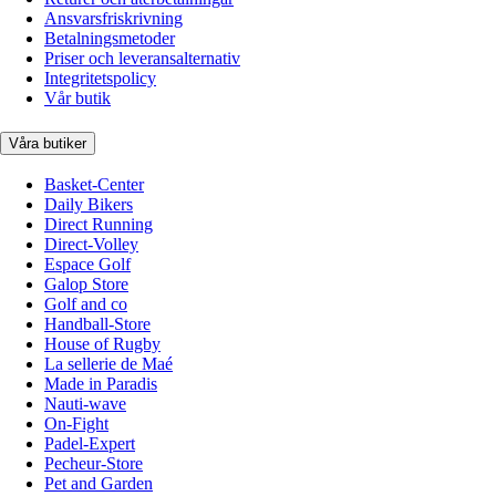
Ansvarsfriskrivning
Betalningsmetoder
Priser och leveransalternativ
Integritetspolicy
Vår butik
Våra butiker
Basket-Center
Daily Bikers
Direct Running
Direct-Volley
Espace Golf
Galop Store
Golf and co
Handball-Store
House of Rugby
La sellerie de Maé
Made in Paradis
Nauti-wave
On-Fight
Padel-Expert
Pecheur-Store
Pet and Garden