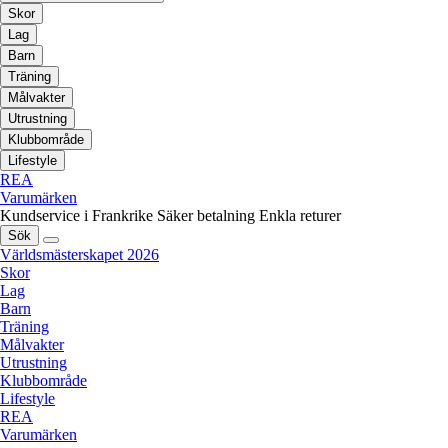
Skor
Lag
Barn
Träning
Målvakter
Utrustning
Klubbområde
Lifestyle
REA
Varumärken
Kundservice i Frankrike
Säker betalning
Enkla returer
Sök
Världsmästerskapet 2026
Skor
Lag
Barn
Träning
Målvakter
Utrustning
Klubbområde
Lifestyle
REA
Varumärken