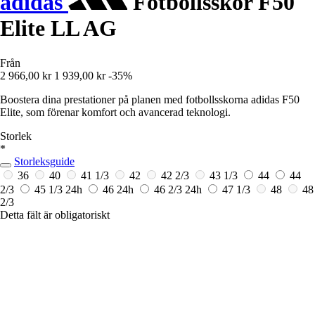
adidas
Fotbollsskor F50
Elite LL AG
Från
2 966,00 kr
1 939,00 kr
-35%
Boostera dina prestationer på planen med fotbollsskorna adidas F50
Elite, som förenar komfort och avancerad teknologi.
Storlek
*
Storleksguide
36
40
41 1/3
42
42 2/3
43 1/3
44
44
2/3
45 1/3
24h
46
24h
46 2/3
24h
47 1/3
48
48
2/3
Detta fält är obligatoriskt