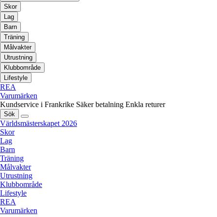
Skor
Lag
Barn
Träning
Målvakter
Utrustning
Klubbområde
Lifestyle
REA
Varumärken
Kundservice i Frankrike
Säker betalning
Enkla returer
Sök
Världsmästerskapet 2026
Skor
Lag
Barn
Träning
Målvakter
Utrustning
Klubbområde
Lifestyle
REA
Varumärken