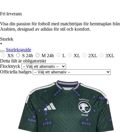
Fri leverans
Visa din passion för fotboll med matchtröjan för hemmaplan från
Arabien, designad av adidas för stil och komfort.
Storlek
*
Storleksguide
XS
S
24h
M
24h
L
XL
2XL
3XL
Detta fält är obligatoriskt
Flocktryck
Officiella badges