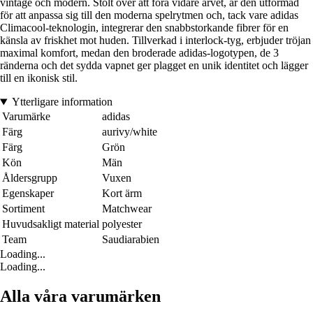
vintage och modern. Stolt över att föra vidare arvet, är den utformad
för att anpassa sig till den moderna spelrytmen och, tack vare adidas
Climacool-teknologin, integrerar den snabbstorkande fibrer för en
känsla av friskhet mot huden. Tillverkad i interlock-tyg, erbjuder tröjan
maximal komfort, medan den broderade adidas-logotypen, de 3
ränderna och det sydda vapnet ger plagget en unik identitet och lägger
till en ikonisk stil.
Ytterligare information
Varumärke
adidas
Färg
aurivy/white
Färg
Grön
Kön
Män
Åldersgrupp
Vuxen
Egenskaper
Kort ärm
Sortiment
Matchwear
Huvudsakligt material
polyester
Team
Saudiarabien
Loading...
Loading...
Alla våra varumärken