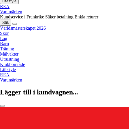
Lifestyle
REA
Varumärken
Kundservice i Frankrike
Säker betalning
Enkla returer
Sök
Världsmästerskapet 2026
Skor
Lag
Barn
Träning
Målvakter
Utrustning
Klubbområde
Lifestyle
REA
Varumärken
Lägger till i kundvagnen...