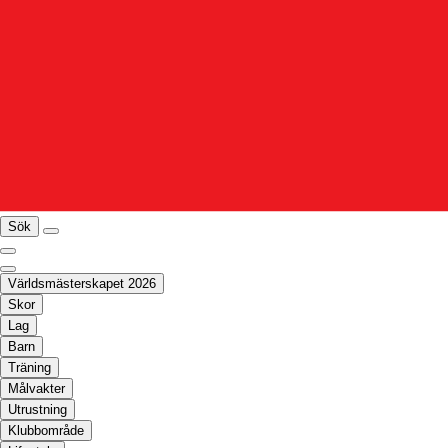
Sök
Världsmästerskapet 2026
Skor
Lag
Barn
Träning
Målvakter
Utrustning
Klubbområde