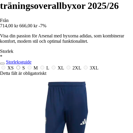
träningsoverallbyxor 2025/26
Från
714,00 kr
666,00 kr
-7%
Visa din passion för Arsenal med byxorna adidas, som kombinerar
komfort, modern stil och optimal funktionalitet.
Storlek
*
Storleksguide
XS
S
M
L
XL
2XL
3XL
Detta fält är obligatoriskt