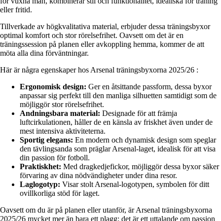
för vuxna män, kombinerar stil och funktionalitet, idealiska för träning
eller fritid.
Tillverkade av högkvalitativa material, erbjuder dessa träningsbyxor
optimal komfort och stor rörelsefrihet. Oavsett om det är en
träningssession på planen eller avkoppling hemma, kommer de att
möta alla dina förväntningar.
Här är några egenskaper hos Arsenal träningsbyxorna 2025/26 :
Ergonomisk design:
Ger en åtsittande passform, dessa byxor
anpassar sig perfekt till den manliga silhuetten samtidigt som de
möjliggör stor rörelsefrihet.
Andningsbara material:
Designade för att främja
luftcirkulationen, håller de en känsla av friskhet även under de
mest intensiva aktiviteterna.
Sportig elegans:
En modern och dynamisk design som speglar
den tävlingsanda som präglar Arsenal-laget, idealisk för att visa
din passion för fotboll.
Praktiskhet:
Med dragkedjefickor, möjliggör dessa byxor säker
förvaring av dina nödvändigheter under dina resor.
Laglogotyp:
Visar stolt Arsenal-logotypen, symbolen för ditt
ovillkorliga stöd för laget.
Oavsett om du är på planen eller utanför, är Arsenal träningsbyxorna
2025/26 mycket mer än bara ett plagg; det är ett uttalande om passion