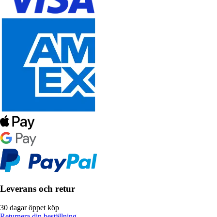
Leverans och retur
30 dagar öppet köp
Returnera din beställning