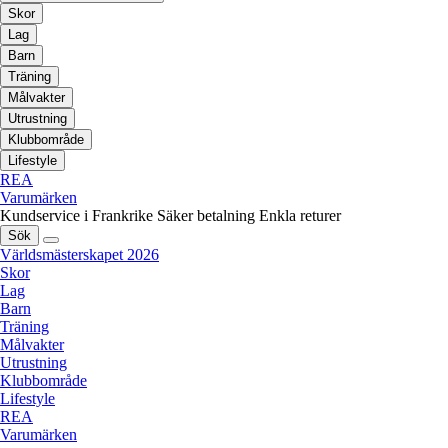
Skor
Lag
Barn
Träning
Målvakter
Utrustning
Klubbområde
Lifestyle
REA
Varumärken
Kundservice i Frankrike
Säker betalning
Enkla returer
Sök
Världsmästerskapet 2026
Skor
Lag
Barn
Träning
Målvakter
Utrustning
Klubbområde
Lifestyle
REA
Varumärken