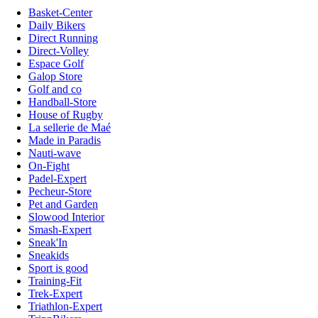
Basket-Center
Daily Bikers
Direct Running
Direct-Volley
Espace Golf
Galop Store
Golf and co
Handball-Store
House of Rugby
La sellerie de Maé
Made in Paradis
Nauti-wave
On-Fight
Padel-Expert
Pecheur-Store
Pet and Garden
Slowood Interior
Smash-Expert
Sneak'In
Sneakids
Sport is good
Training-Fit
Trek-Expert
Triathlon-Expert