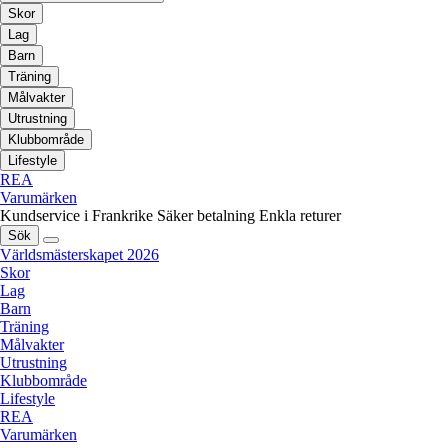
Skor
Lag
Barn
Träning
Målvakter
Utrustning
Klubbområde
Lifestyle
REA
Varumärken
Kundservice i Frankrike
Säker betalning
Enkla returer
Sök
Världsmästerskapet 2026
Skor
Lag
Barn
Träning
Målvakter
Utrustning
Klubbområde
Lifestyle
REA
Varumärken