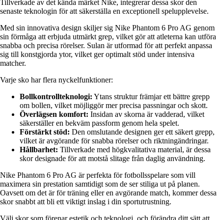
Tillverkade av det kända märket Nike, integrerar dessa skor den
senaste teknologin för att säkerställa en exceptionell spelupplevelse.
Med sin innovativa design skiljer sig Nike Phantom 6 Pro AG genom
sin förmåga att erbjuda utmärkt grep, vilket gör att atleterna kan utföra
snabba och precisa rörelser. Sulan är utformad för att perfekt anpassa
sig till konstgjorda ytor, vilket ger optimalt stöd under intensiva
matcher.
Varje sko har flera nyckelfunktioner:
Bollkontrollteknologi:
Ytans struktur främjar ett bättre grepp
om bollen, vilket möjliggör mer precisa passningar och skott.
Överlägsen komfort:
Insidan av skorna är vadderad, vilket
säkerställer en bekväm passform genom hela spelet.
Förstärkt stöd:
Den omslutande designen ger ett säkert grepp,
vilket är avgörande för snabba rörelser och riktningändringar.
Hållbarhet:
Tillverkade med högkvalitativa material, är dessa
skor designade för att motstå slitage från daglig användning.
Nike Phantom 6 Pro AG är perfekta för fotbollsspelare som vill
maximera sin prestation samtidigt som de ser stiliga ut på planen.
Oavsett om det är för träning eller en avgörande match, kommer dessa
skor snabbt att bli ett viktigt inslag i din sportutrustning.
Välj skor som förenar estetik och teknologi, och förändra ditt sätt att