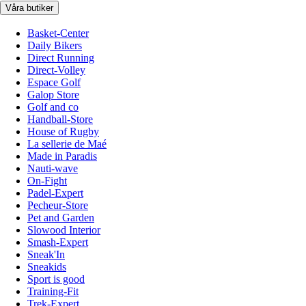
Våra butiker
Basket-Center
Daily Bikers
Direct Running
Direct-Volley
Espace Golf
Galop Store
Golf and co
Handball-Store
House of Rugby
La sellerie de Maé
Made in Paradis
Nauti-wave
On-Fight
Padel-Expert
Pecheur-Store
Pet and Garden
Slowood Interior
Smash-Expert
Sneak'In
Sneakids
Sport is good
Training-Fit
Trek-Expert