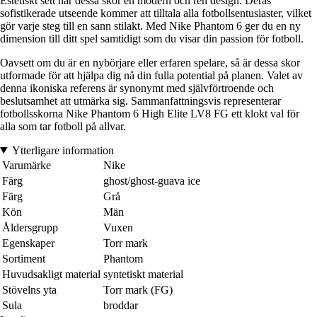
Estetiskt sett har dessa skor en modern och ren design. Deras
sofistikerade utseende kommer att tilltala alla fotbollsentusiaster, vilket
gör varje steg till en sann stilakt. Med Nike Phantom 6 ger du en ny
dimension till ditt spel samtidigt som du visar din passion för fotboll.
Oavsett om du är en nybörjare eller erfaren spelare, så är dessa skor
utformade för att hjälpa dig nå din fulla potential på planen. Valet av
denna ikoniska referens är synonymt med självförtroende och
beslutsamhet att utmärka sig. Sammanfattningsvis representerar
fotbollsskorna Nike Phantom 6 High Elite LV8 FG ett klokt val för
alla som tar fotboll på allvar.
Ytterligare information
Varumärke
Nike
Färg
ghost/ghost-guava ice
Färg
Grå
Kön
Män
Åldersgrupp
Vuxen
Egenskaper
Torr mark
Sortiment
Phantom
Huvudsakligt material
syntetiskt material
Stövelns yta
Torr mark (FG)
Sula
broddar