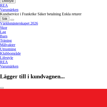
Lifestyle
REA
Varumärken
Kundservice i Frankrike
Säker betalning
Enkla returer
Sök
Världsmästerskapet 2026
Skor
Lag
Barn
Träning
Målvakter
Utrustning
Klubbområde
Lifestyle
REA
Varumärken
Lägger till i kundvagnen...