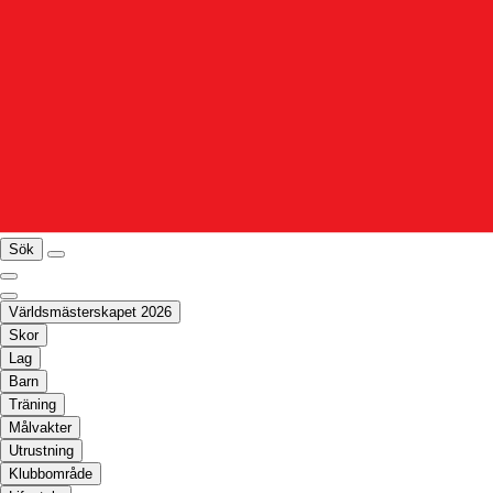
Sök
Världsmästerskapet 2026
Skor
Lag
Barn
Träning
Målvakter
Utrustning
Klubbområde