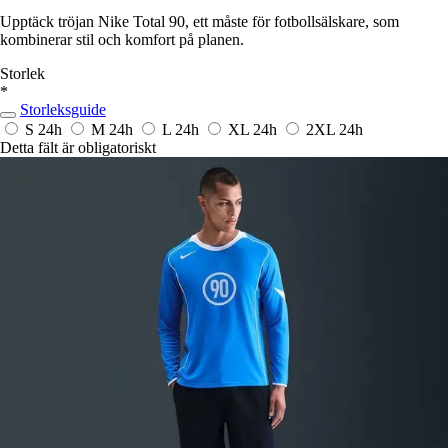
Upptäck tröjan Nike Total 90, ett måste för fotbollsälskare, som
kombinerar stil och komfort på planen.
Storlek
*
Storleksguide
S
24h
M
24h
L
24h
XL
24h
2XL
24h
Detta fält är obligatoriskt