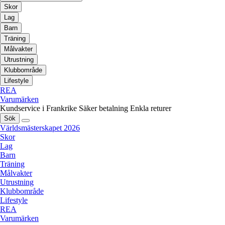
Skor
Lag
Barn
Träning
Målvakter
Utrustning
Klubbområde
Lifestyle
REA
Varumärken
Kundservice i Frankrike
Säker betalning
Enkla returer
Sök
Världsmästerskapet 2026
Skor
Lag
Barn
Träning
Målvakter
Utrustning
Klubbområde
Lifestyle
REA
Varumärken