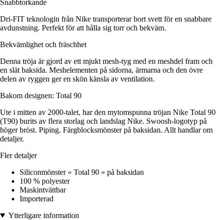
Snabbtorkande
Dri-FIT teknologin från Nike transporterar bort svett för en snabbare
avdunstning. Perfekt för att hålla sig torr och bekväm.
Bekvämlighet och fräschhet
Denna tröja är gjord av ett mjukt mesh-tyg med en meshdel fram och
en slät baksida. Meshelementen på sidorna, ärmarna och den övre
delen av ryggen ger en skön känsla av ventilation.
Bakom designen: Total 90
Ute i mitten av 2000-talet, har den mytomspunna tröjan Nike Total 90
(T90) burits av flera storlag och landslag Nike. Swoosh-logotyp på
höger bröst. Piping. Färgblocksmönster på baksidan. Allt handlar om
detaljer.
Fler detaljer
Siliconmönster « Total 90 » på baksidan
100 % polyester
Maskintvättbar
Importerad
Ytterligare information