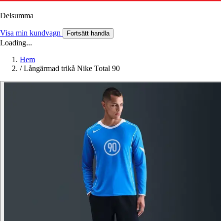
Delsumma
Visa min kundvagn
Fortsätt handla
Loading...
Hem
/
Långärmad trikå Nike Total 90