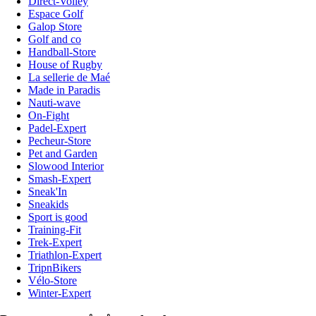
Direct-Volley
Espace Golf
Galop Store
Golf and co
Handball-Store
House of Rugby
La sellerie de Maé
Made in Paradis
Nauti-wave
On-Fight
Padel-Expert
Pecheur-Store
Pet and Garden
Slowood Interior
Smash-Expert
Sneak'In
Sneakids
Sport is good
Training-Fit
Trek-Expert
Triathlon-Expert
TripnBikers
Vélo-Store
Winter-Expert