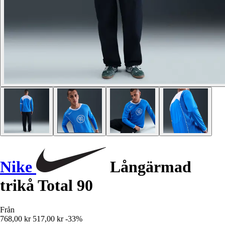
Nike
Långärmad
trikå Total 90
Från
768,00 kr
517,00 kr
-33%