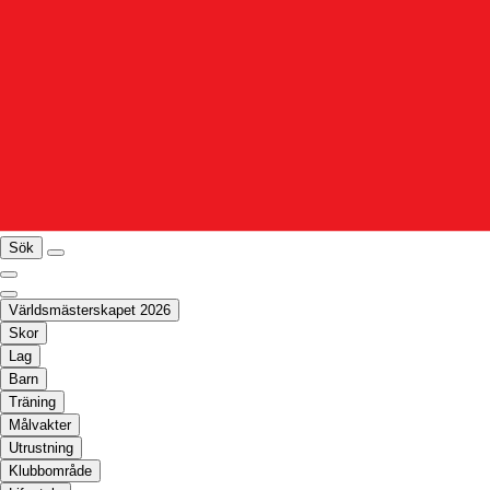
Sök
Världsmästerskapet 2026
Skor
Lag
Barn
Träning
Målvakter
Utrustning
Klubbområde