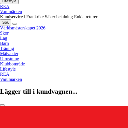
Lifestyle
REA
Varumärken
Kundservice i Frankrike
Säker betalning
Enkla returer
Sök
Världsmästerskapet 2026
Skor
Lag
Barn
Träning
Målvakter
Utrustning
Klubbområde
Lifestyle
REA
Varumärken
Lägger till i kundvagnen...