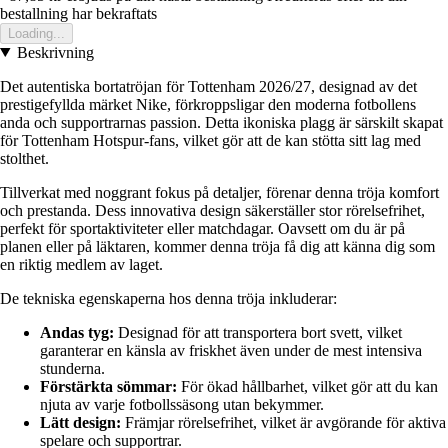
bestallning har bekraftats
Loading...
Beskrivning
Det autentiska bortatröjan för Tottenham 2026/27, designad av det
prestigefyllda märket Nike, förkroppsligar den moderna fotbollens
anda och supportrarnas passion. Detta ikoniska plagg är särskilt skapat
för Tottenham Hotspur-fans, vilket gör att de kan stötta sitt lag med
stolthet.
Tillverkat med noggrant fokus på detaljer, förenar denna tröja komfort
och prestanda. Dess innovativa design säkerställer stor rörelsefrihet,
perfekt för sportaktiviteter eller matchdagar. Oavsett om du är på
planen eller på läktaren, kommer denna tröja få dig att känna dig som
en riktig medlem av laget.
De tekniska egenskaperna hos denna tröja inkluderar:
Andas tyg:
Designad för att transportera bort svett, vilket
garanterar en känsla av friskhet även under de mest intensiva
stunderna.
Förstärkta sömmar:
För ökad hållbarhet, vilket gör att du kan
njuta av varje fotbollssäsong utan bekymmer.
Lätt design:
Främjar rörelsefrihet, vilket är avgörande för aktiva
spelare och supportrar.