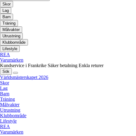
Skor
Lag
Barn
Träning
Målvakter
Utrustning
Klubbområde
Lifestyle
REA
Varumärken
Kundservice i Frankrike
Säker betalning
Enkla returer
Sök
Världsmästerskapet 2026
Skor
Lag
Barn
Träning
Målvakter
Utrustning
Klubbområde
Lifestyle
REA
Varumärken