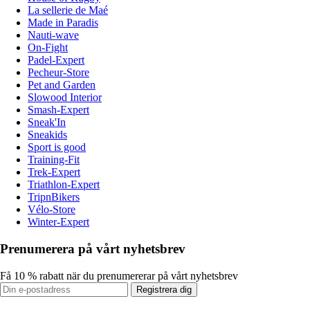
La sellerie de Maé
Made in Paradis
Nauti-wave
On-Fight
Padel-Expert
Pecheur-Store
Pet and Garden
Slowood Interior
Smash-Expert
Sneak'In
Sneakids
Sport is good
Training-Fit
Trek-Expert
Triathlon-Expert
TripnBikers
Vélo-Store
Winter-Expert
Prenumerera på vårt nyhetsbrev
Få 10 % rabatt när du prenumererar på vårt nyhetsbrev
Registrera dig