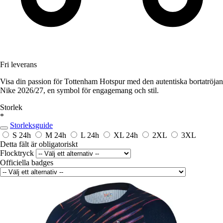
Fri leverans
Visa din passion för Tottenham Hotspur med den autentiska bortatröjan
Nike 2026/27, en symbol för engagemang och stil.
Storlek
*
Storleksguide
S
24h
M
24h
L
24h
XL
24h
2XL
3XL
Detta fält är obligatoriskt
Flocktryck
Officiella badges