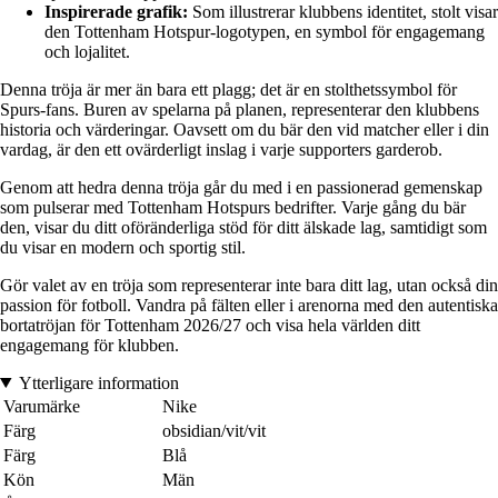
Inspirerade grafik:
Som illustrerar klubbens identitet, stolt visar
den Tottenham Hotspur-logotypen, en symbol för engagemang
och lojalitet.
Denna tröja är mer än bara ett plagg; det är en stolthetssymbol för
Spurs-fans. Buren av spelarna på planen, representerar den klubbens
historia och värderingar. Oavsett om du bär den vid matcher eller i din
vardag, är den ett ovärderligt inslag i varje supporters garderob.
Genom att hedra denna tröja går du med i en passionerad gemenskap
som pulserar med Tottenham Hotspurs bedrifter. Varje gång du bär
den, visar du ditt oföränderliga stöd för ditt älskade lag, samtidigt som
du visar en modern och sportig stil.
Gör valet av en tröja som representerar inte bara ditt lag, utan också din
passion för fotboll. Vandra på fälten eller i arenorna med den autentiska
bortatröjan för Tottenham 2026/27 och visa hela världen ditt
engagemang för klubben.
Ytterligare information
Varumärke
Nike
Färg
obsidian/vit/vit
Färg
Blå
Kön
Män