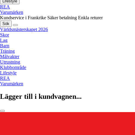
Lifestyle
REA
Varumärken
Kundservice i Frankrike
Säker betalning
Enkla returer
Sök
Världsmästerskapet 2026
Skor
Lag
Barn
Träning
Målvakter
Utrustning
Klubbområde
Lifestyle
REA
Varumärken
Lägger till i kundvagnen...