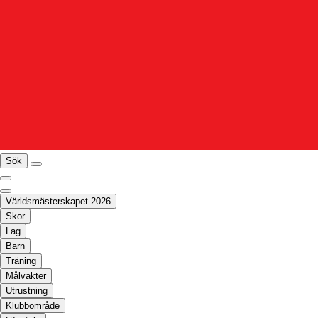
Sök
Världsmästerskapet 2026
Skor
Lag
Barn
Träning
Målvakter
Utrustning
Klubbområde