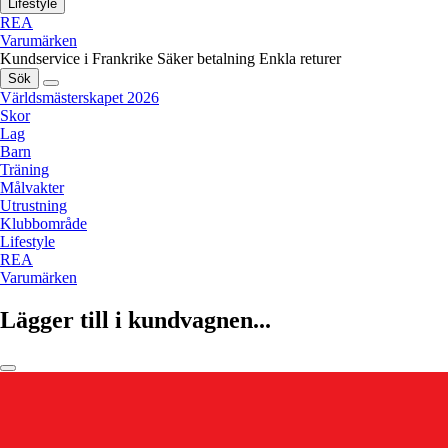
Lifestyle
REA
Varumärken
Kundservice i Frankrike
Säker betalning
Enkla returer
Sök
Världsmästerskapet 2026
Skor
Lag
Barn
Träning
Målvakter
Utrustning
Klubbområde
Lifestyle
REA
Varumärken
Lägger till i kundvagnen...