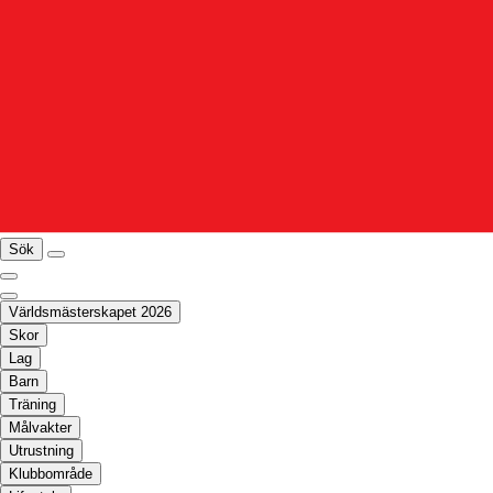
Sök
Världsmästerskapet 2026
Skor
Lag
Barn
Träning
Målvakter
Utrustning
Klubbområde