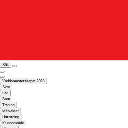
Sök
Världsmästerskapet 2026
Skor
Lag
Barn
Träning
Målvakter
Utrustning
Klubbområde