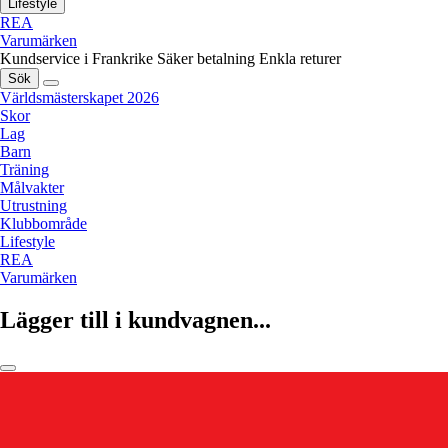
Lifestyle
REA
Varumärken
Kundservice i Frankrike
Säker betalning
Enkla returer
Sök
Världsmästerskapet 2026
Skor
Lag
Barn
Träning
Målvakter
Utrustning
Klubbområde
Lifestyle
REA
Varumärken
Lägger till i kundvagnen...