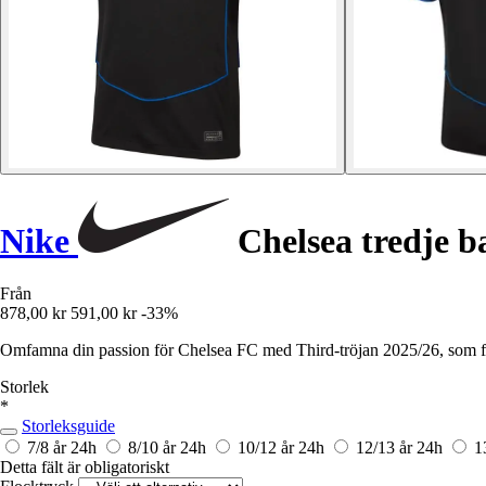
Nike
Chelsea tredje b
Från
878,00 kr
591,00 kr
-33%
Omfamna din passion för Chelsea FC med Third-tröjan 2025/26, som för
Storlek
*
Storleksguide
7/8 år
24h
8/10 år
24h
10/12 år
24h
12/13 år
24h
1
Detta fält är obligatoriskt