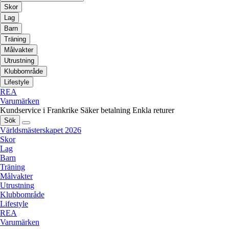
Skor
Lag
Barn
Träning
Målvakter
Utrustning
Klubbområde
Lifestyle
REA
Varumärken
Kundservice i Frankrike
Säker betalning
Enkla returer
Sök
Världsmästerskapet 2026
Skor
Lag
Barn
Träning
Målvakter
Utrustning
Klubbområde
Lifestyle
REA
Varumärken