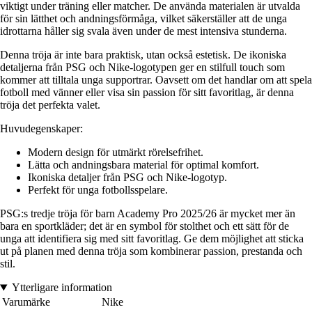
viktigt under träning eller matcher. De använda materialen är utvalda
för sin lätthet och andningsförmåga, vilket säkerställer att de unga
idrottarna håller sig svala även under de mest intensiva stunderna.
Denna tröja är inte bara praktisk, utan också estetisk. De ikoniska
detaljerna från PSG och Nike-logotypen ger en stilfull touch som
kommer att tilltala unga supportrar. Oavsett om det handlar om att spela
fotboll med vänner eller visa sin passion för sitt favoritlag, är denna
tröja det perfekta valet.
Huvudegenskaper:
Modern design för utmärkt rörelsefrihet.
Lätta och andningsbara material för optimal komfort.
Ikoniska detaljer från PSG och Nike-logotyp.
Perfekt för unga fotbollsspelare.
PSG:s tredje tröja för barn Academy Pro 2025/26 är mycket mer än
bara en sportkläder; det är en symbol för stolthet och ett sätt för de
unga att identifiera sig med sitt favoritlag. Ge dem möjlighet att sticka
ut på planen med denna tröja som kombinerar passion, prestanda och
stil.
Ytterligare information
Varumärke
Nike