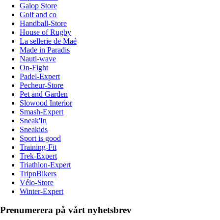
Galop Store
Golf and co
Handball-Store
House of Rugby
La sellerie de Maé
Made in Paradis
Nauti-wave
On-Fight
Padel-Expert
Pecheur-Store
Pet and Garden
Slowood Interior
Smash-Expert
Sneak'In
Sneakids
Sport is good
Training-Fit
Trek-Expert
Triathlon-Expert
TripnBikers
Vélo-Store
Winter-Expert
Prenumerera på vårt nyhetsbrev