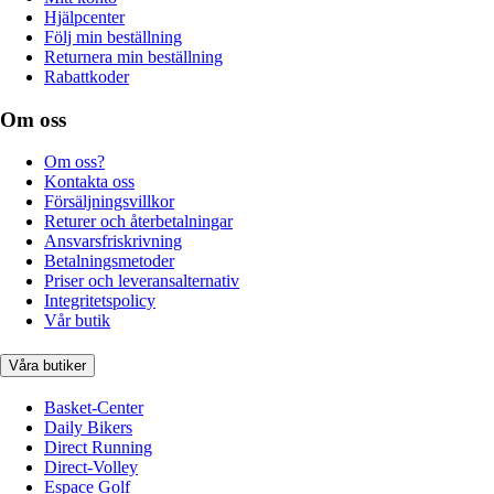
Hjälpcenter
Följ min beställning
Returnera min beställning
Rabattkoder
Om oss
Om oss?
Kontakta oss
Försäljningsvillkor
Returer och återbetalningar
Ansvarsfriskrivning
Betalningsmetoder
Priser och leveransalternativ
Integritetspolicy
Vår butik
Våra butiker
Basket-Center
Daily Bikers
Direct Running
Direct-Volley
Espace Golf