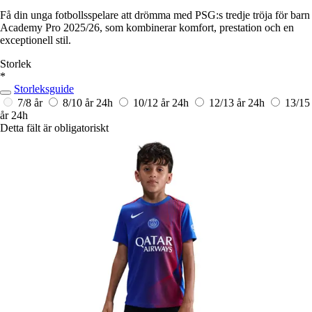
Få din unga fotbollsspelare att drömma med PSG:s tredje tröja för barn
Academy Pro 2025/26, som kombinerar komfort, prestation och en
exceptionell stil.
Storlek
*
Storleksguide
7/8 år
8/10 år
24h
10/12 år
24h
12/13 år
24h
13/15
år
24h
Detta fält är obligatoriskt