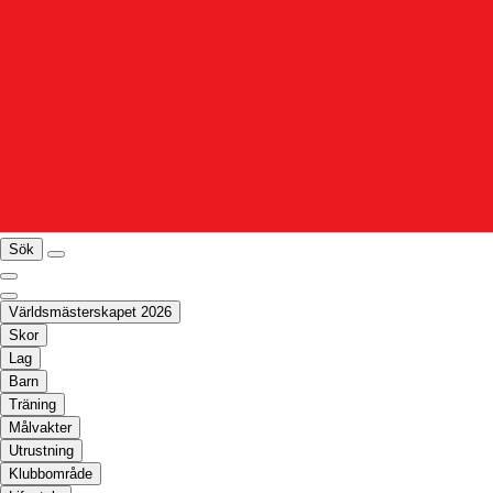
Sök
Världsmästerskapet 2026
Skor
Lag
Barn
Träning
Målvakter
Utrustning
Klubbområde