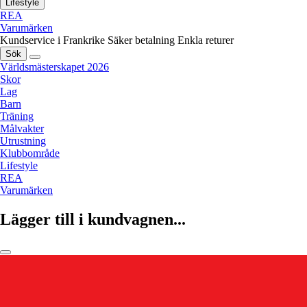
Lifestyle
REA
Varumärken
Kundservice i Frankrike
Säker betalning
Enkla returer
Sök
Världsmästerskapet 2026
Skor
Lag
Barn
Träning
Målvakter
Utrustning
Klubbområde
Lifestyle
REA
Varumärken
Lägger till i kundvagnen...