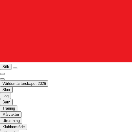
Sök
Världsmästerskapet 2026
Skor
Lag
Barn
Träning
Målvakter
Utrustning
Klubbområde