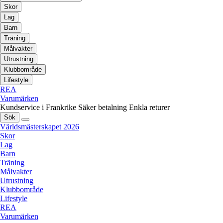
Skor
Lag
Barn
Träning
Målvakter
Utrustning
Klubbområde
Lifestyle
REA
Varumärken
Kundservice i Frankrike
Säker betalning
Enkla returer
Sök
Världsmästerskapet 2026
Skor
Lag
Barn
Träning
Målvakter
Utrustning
Klubbområde
Lifestyle
REA
Varumärken