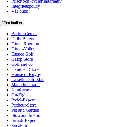
Priser och leveransalternativ
Integritetspolicy
Vår butik
Våra butiker
Basket-Center
Daily Bikers
Direct Running
Direct-Volley
Espace Golf
Galop Store
Golf and co
Handball-Store
House of Rugby
La sellerie de Maé
Made in Paradis
Nauti-wave
On-Fight
Padel-Expert
Pecheur-Store
Pet and Garden
Slowood Interior
Smash-Expert
Sneak'In