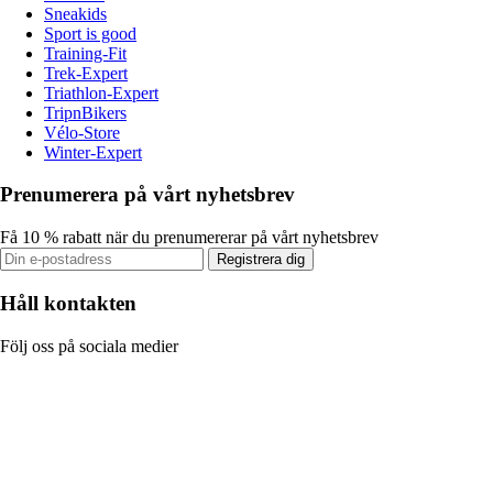
Sneakids
Sport is good
Training-Fit
Trek-Expert
Triathlon-Expert
TripnBikers
Vélo-Store
Winter-Expert
Prenumerera på vårt nyhetsbrev
Få 10 % rabatt när du prenumererar på vårt nyhetsbrev
Registrera dig
Håll kontakten
Följ oss på sociala medier