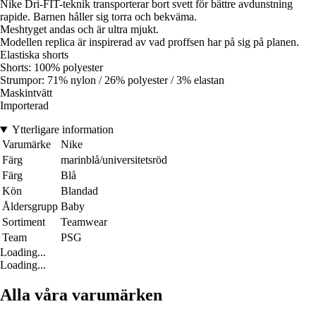
Nike Dri-FIT-teknik transporterar bort svett för bättre avdunstning
rapide. Barnen håller sig torra och bekväma.
Meshtyget andas och är ultra mjukt.
Modellen replica är inspirerad av vad proffsen har på sig på planen.
Elastiska shorts
Shorts: 100% polyester
Strumpor: 71% nylon / 26% polyester / 3% elastan
Maskintvätt
Importerad
Ytterligare information
Varumärke
Nike
Färg
marinblå/universitetsröd
Färg
Blå
Kön
Blandad
Åldersgrupp
Baby
Sortiment
Teamwear
Team
PSG
Loading...
Loading...
Alla våra varumärken