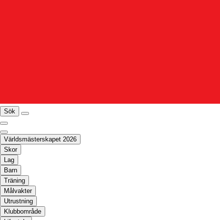
Sök
Världsmästerskapet 2026
Skor
Lag
Barn
Träning
Målvakter
Utrustning
Klubbområde