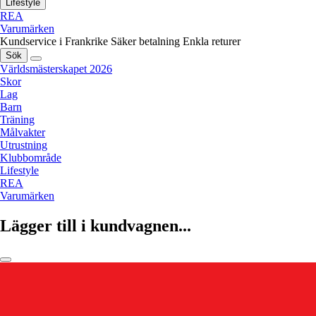
Lifestyle
REA
Varumärken
Kundservice i Frankrike
Säker betalning
Enkla returer
Sök
Världsmästerskapet 2026
Skor
Lag
Barn
Träning
Målvakter
Utrustning
Klubbområde
Lifestyle
REA
Varumärken
Lägger till i kundvagnen...