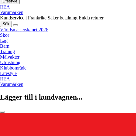
Lifestyle
REA
Varumärken
Kundservice i Frankrike
Säker betalning
Enkla returer
Sök
Världsmästerskapet 2026
Skor
Lag
Barn
Träning
Målvakter
Utrustning
Klubbområde
Lifestyle
REA
Varumärken
Lägger till i kundvagnen...