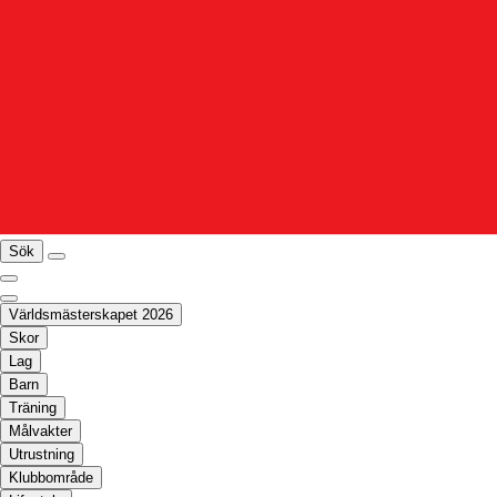
Sök
Världsmästerskapet 2026
Skor
Lag
Barn
Träning
Målvakter
Utrustning
Klubbområde