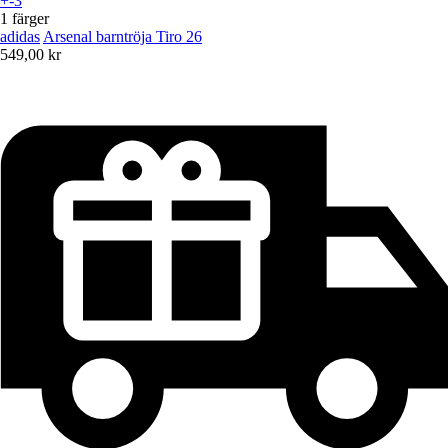
+-3
1 färger
adidas
Arsenal barntröja Tiro 26
549,00 kr