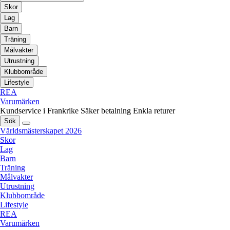
Skor
Lag
Barn
Träning
Målvakter
Utrustning
Klubbområde
Lifestyle
REA
Varumärken
Kundservice i Frankrike
Säker betalning
Enkla returer
Sök
Världsmästerskapet 2026
Skor
Lag
Barn
Träning
Målvakter
Utrustning
Klubbområde
Lifestyle
REA
Varumärken