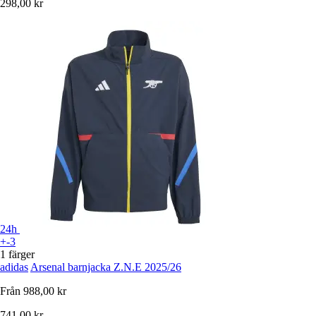
298,00 kr
24h
+-3
1 färger
adidas
Arsenal barnjacka Z.N.E 2025/26
Från
988,00 kr
741,00 kr