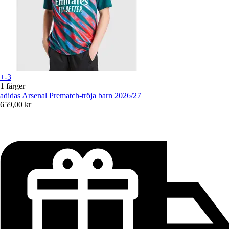
+-3
1 färger
adidas
Arsenal Prematch-tröja barn 2026/27
659,00 kr