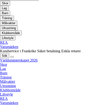
Skor
Lag
Barn
Träning
Målvakter
Utrustning
Klubbområde
Lifestyle
REA
Varumärken
Kundservice i Frankrike
Säker betalning
Enkla returer
Sök
Världsmästerskapet 2026
Skor
Lag
Barn
Träning
Målvakter
Utrustning
Klubbområde
Lifestyle
REA
Varumärken