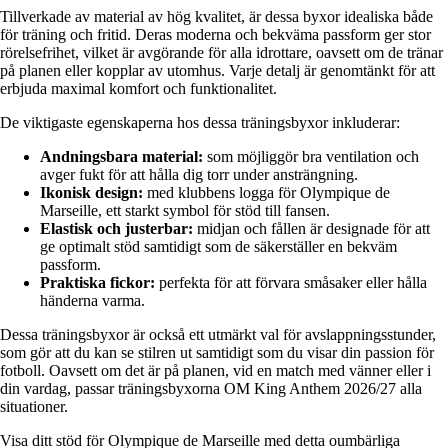
Tillverkade av material av hög kvalitet, är dessa byxor idealiska både
för träning och fritid. Deras moderna och bekväma passform ger stor
rörelsefrihet, vilket är avgörande för alla idrottare, oavsett om de tränar
på planen eller kopplar av utomhus. Varje detalj är genomtänkt för att
erbjuda maximal komfort och funktionalitet.
De viktigaste egenskaperna hos dessa träningsbyxor inkluderar:
Andningsbara material:
som möjliggör bra ventilation och
avger fukt för att hålla dig torr under ansträngning.
Ikonisk design:
med klubbens logga för Olympique de
Marseille, ett starkt symbol för stöd till fansen.
Elastisk och justerbar:
midjan och fållen är designade för att
ge optimalt stöd samtidigt som de säkerställer en bekväm
passform.
Praktiska fickor:
perfekta för att förvara småsaker eller hålla
händerna varma.
Dessa träningsbyxor är också ett utmärkt val för avslappningsstunder,
som gör att du kan se stilren ut samtidigt som du visar din passion för
fotboll. Oavsett om det är på planen, vid en match med vänner eller i
din vardag, passar träningsbyxorna OM King Anthem 2026/27 alla
situationer.
Visa ditt stöd för Olympique de Marseille med detta oumbärliga