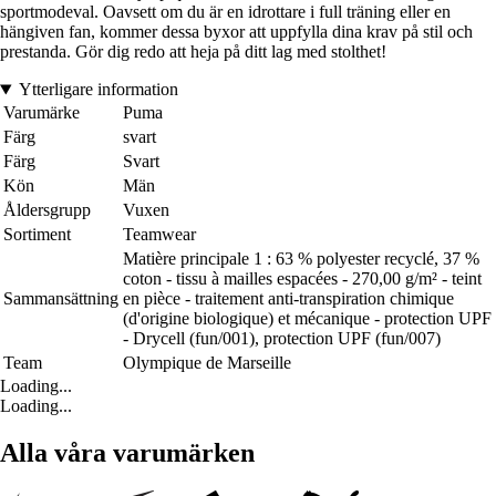
sportmodeval. Oavsett om du är en idrottare i full träning eller en
hängiven fan, kommer dessa byxor att uppfylla dina krav på stil och
prestanda. Gör dig redo att heja på ditt lag med stolthet!
Ytterligare information
Varumärke
Puma
Färg
svart
Färg
Svart
Kön
Män
Åldersgrupp
Vuxen
Sortiment
Teamwear
Matière principale 1 : 63 % polyester recyclé, 37 %
coton - tissu à mailles espacées - 270,00 g/m² - teint
Sammansättning
en pièce - traitement anti-transpiration chimique
(d'origine biologique) et mécanique - protection UPF
- Drycell (fun/001), protection UPF (fun/007)
Team
Olympique de Marseille
Loading...
Loading...
Alla våra varumärken