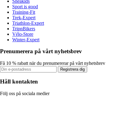
Sneakids
Sport is good
Training-Fit
Trek-Expert
Triathlon-Expert
TripnBikers
Vélo-Store
Winter-Expert
Prenumerera på vårt nyhetsbrev
Få 10 % rabatt när du prenumererar på vårt nyhetsbrev
Registrera dig
Håll kontakten
Följ oss på sociala medier