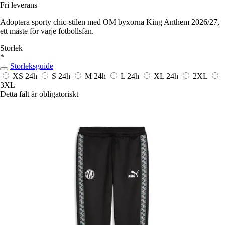
Fri leverans
Adoptera sporty chic-stilen med OM byxorna King Anthem 2026/27,
ett måste för varje fotbollsfan.
Storlek
*
Storleksguide
XS
24h
S
24h
M
24h
L
24h
XL
24h
2XL
3XL
Detta fält är obligatoriskt