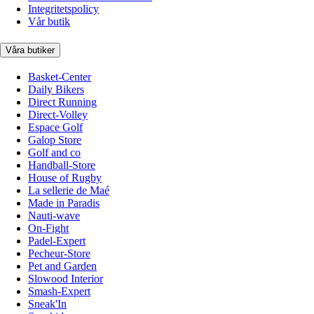
Integritetspolicy
Vår butik
Våra butiker
Basket-Center
Daily Bikers
Direct Running
Direct-Volley
Espace Golf
Galop Store
Golf and co
Handball-Store
House of Rugby
La sellerie de Maé
Made in Paradis
Nauti-wave
On-Fight
Padel-Expert
Pecheur-Store
Pet and Garden
Slowood Interior
Smash-Expert
Sneak'In