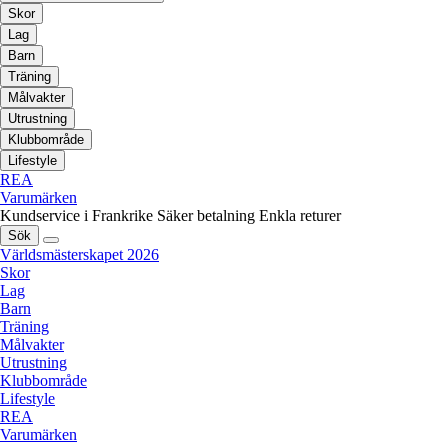
Skor
Lag
Barn
Träning
Målvakter
Utrustning
Klubbområde
Lifestyle
REA
Varumärken
Kundservice i Frankrike
Säker betalning
Enkla returer
Sök
Världsmästerskapet 2026
Skor
Lag
Barn
Träning
Målvakter
Utrustning
Klubbområde
Lifestyle
REA
Varumärken