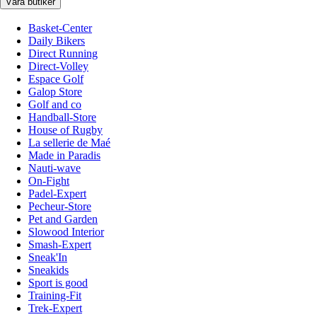
Våra butiker
Basket-Center
Daily Bikers
Direct Running
Direct-Volley
Espace Golf
Galop Store
Golf and co
Handball-Store
House of Rugby
La sellerie de Maé
Made in Paradis
Nauti-wave
On-Fight
Padel-Expert
Pecheur-Store
Pet and Garden
Slowood Interior
Smash-Expert
Sneak'In
Sneakids
Sport is good
Training-Fit
Trek-Expert