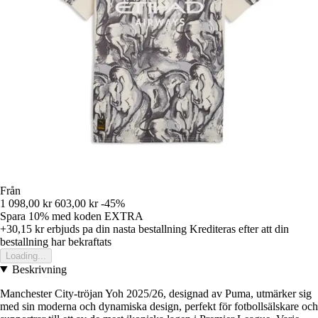
Från
1 098,00 kr
603,00 kr
-45%
Spara 10%
med koden
EXTRA
+30,15 kr
erbjuds pa din nasta bestallning
Krediteras efter att din
bestallning har bekraftats
Loading...
Beskrivning
Manchester City-tröjan Yoh 2025/26, designad av Puma, utmärker sig
med sin moderna och dynamiska design, perfekt för fotbollsälskare och