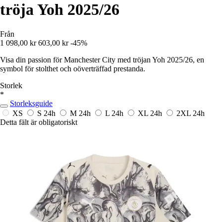
tröja Yoh 2025/26
Från
1 098,00 kr
603,00 kr
-45%
Visa din passion för Manchester City med tröjan Yoh 2025/26, en
symbol för stolthet och oöverträffad prestanda.
Storlek
*
Storleksguide
XS
S
24h
M
24h
L
24h
XL
24h
2XL
24h
Detta fält är obligatoriskt