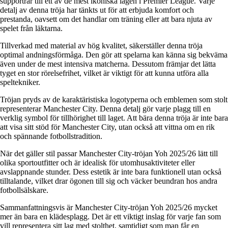
supportrar till ett av de mest ikoniska lagen i Premier League. Varje
detalj av denna tröja har tänkts ut för att erbjuda komfort och
prestanda, oavsett om det handlar om träning eller att bara njuta av
spelet från läktarna.
Tillverkad med material av hög kvalitet, säkerställer denna tröja
optimal andningsförmåga. Den gör att spelarna kan känna sig bekväma
även under de mest intensiva matcherna. Dessutom främjar det lätta
tyget en stor rörelsefrihet, vilket är viktigt för att kunna utföra alla
speltekniker.
Tröjan pryds av de karaktäristiska logotyperna och emblemen som stolt
representerar Manchester City. Denna detalj gör varje plagg till en
verklig symbol för tillhörighet till laget. Att bära denna tröja är inte bara
att visa sitt stöd för Manchester City, utan också att vittna om en rik
och spännande fotbollstradition.
När det gäller stil passar Manchester City-tröjan Yoh 2025/26 lätt till
olika sportoutfitter och är idealisk för utomhusaktiviteter eller
avslappnande stunder. Dess estetik är inte bara funktionell utan också
tilltalande, vilket drar ögonen till sig och väcker beundran hos andra
fotbollsälskare.
Sammanfattningsvis är Manchester City-tröjan Yoh 2025/26 mycket
mer än bara en klädesplagg. Det är ett viktigt inslag för varje fan som
vill representera sitt lag med stolthet, samtidigt som man får en