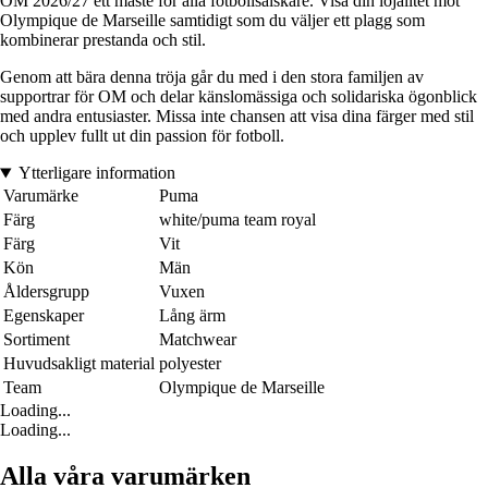
OM 2026/27 ett måste för alla fotbollsälskare. Visa din lojalitet mot
Olympique de Marseille samtidigt som du väljer ett plagg som
kombinerar prestanda och stil.
Genom att bära denna tröja går du med i den stora familjen av
supportrar för OM och delar känslomässiga och solidariska ögonblick
med andra entusiaster. Missa inte chansen att visa dina färger med stil
och upplev fullt ut din passion för fotboll.
Ytterligare information
Varumärke
Puma
Färg
white/puma team royal
Färg
Vit
Kön
Män
Åldersgrupp
Vuxen
Egenskaper
Lång ärm
Sortiment
Matchwear
Huvudsakligt material
polyester
Team
Olympique de Marseille
Loading...
Loading...
Alla våra varumärken