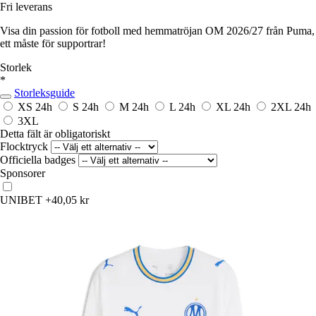
Fri leverans
Visa din passion för fotboll med hemmatröjan OM 2026/27 från Puma,
ett måste för supportrar!
Storlek
*
Storleksguide
XS
24h
S
24h
M
24h
L
24h
XL
24h
2XL
24h
3XL
Detta fält är obligatoriskt
Flocktryck
Officiella badges
Sponsorer
UNIBET
+40,05 kr