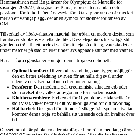
Hemmatshirten med långa ärmar för Olympique de Marseille för
säsongen 2026/27, designad av Puma, representerar andan och
passionen för fotboll. Den är avsedd för äkta supportrar och är mycket
mer än ett vanligt plagg, det är en symbol för stolthet för fansen av
OM.
Tillverkad av högkvalitativa material, har tröjan en modern design som
framhäver klubbens visuella identitet. Dess eleganta och sportiga stil
gör denna tröja till ett perfekt val för att heja på ditt lag, vare sig det är
under matcher på stadion eller under avslappnade stunder med vänner.
Här är några egenskaper som gör denna tröja exceptionell:
Optimal komfort:
Tillverkad av andningsbara tyger, möjliggör
den en bättre avledning av svett för att hålla dig sval under
intensiva insatser på planen eller under träning.
Passform:
Den moderna och ergonomiska siluetten erbjuder
stor rörelsefrihet, vilket är avgörande för sportentusiaster.
Klubbens emblem:
Emblemet för Olympique de Marseille är
stolt visat, vilket betonar ditt ovillkorliga stöd för ditt favoritlag.
Hållbarhet:
Designad för att motstå slitage från spel och tvättar,
kommer denna tröja att behålla sitt utseende och sin kvalitet över
tid.
Oavsett om du är på planen eller utanför, är hemtröjan med långa ärmar