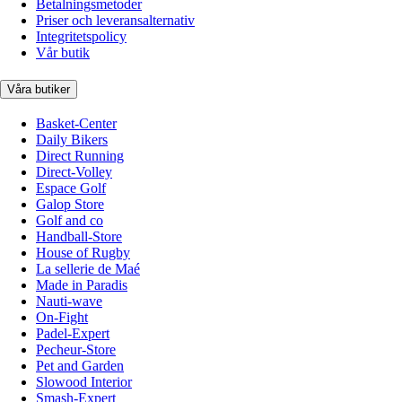
Betalningsmetoder
Priser och leveransalternativ
Integritetspolicy
Vår butik
Våra butiker
Basket-Center
Daily Bikers
Direct Running
Direct-Volley
Espace Golf
Galop Store
Golf and co
Handball-Store
House of Rugby
La sellerie de Maé
Made in Paradis
Nauti-wave
On-Fight
Padel-Expert
Pecheur-Store
Pet and Garden
Slowood Interior
Smash-Expert