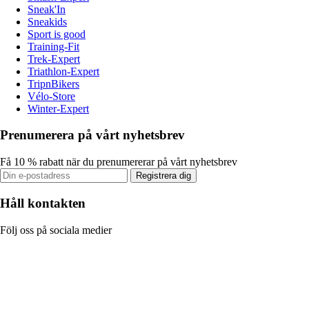
Sneak'In
Sneakids
Sport is good
Training-Fit
Trek-Expert
Triathlon-Expert
TripnBikers
Vélo-Store
Winter-Expert
Prenumerera på vårt nyhetsbrev
Få 10 % rabatt när du prenumererar på vårt nyhetsbrev
Registrera dig
Håll kontakten
Följ oss på sociala medier