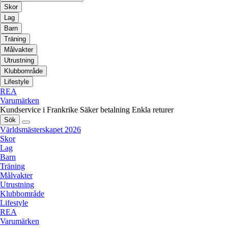
Skor
Lag
Barn
Träning
Målvakter
Utrustning
Klubbområde
Lifestyle
REA
Varumärken
Kundservice i Frankrike
Säker betalning
Enkla returer
Sök
Världsmästerskapet 2026
Skor
Lag
Barn
Träning
Målvakter
Utrustning
Klubbområde
Lifestyle
REA
Varumärken