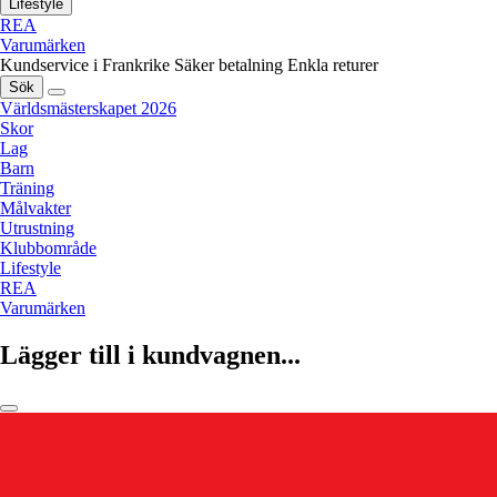
Lifestyle
REA
Varumärken
Kundservice i Frankrike
Säker betalning
Enkla returer
Sök
Världsmästerskapet 2026
Skor
Lag
Barn
Träning
Målvakter
Utrustning
Klubbområde
Lifestyle
REA
Varumärken
Lägger till i kundvagnen...