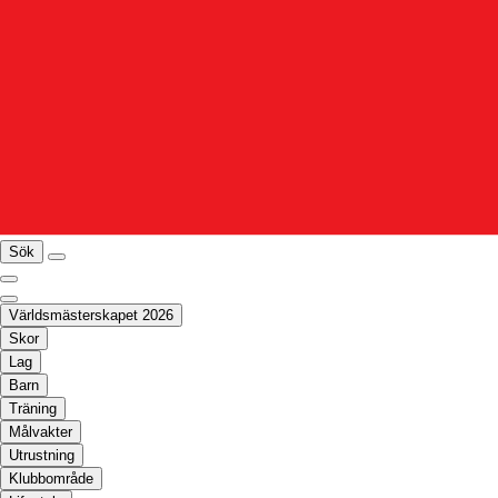
Sök
Världsmästerskapet 2026
Skor
Lag
Barn
Träning
Målvakter
Utrustning
Klubbområde