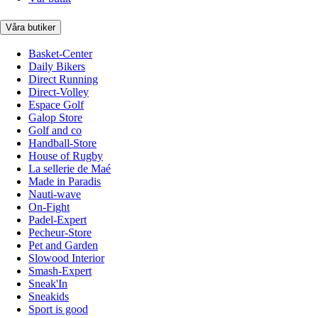
Våra butiker
Basket-Center
Daily Bikers
Direct Running
Direct-Volley
Espace Golf
Galop Store
Golf and co
Handball-Store
House of Rugby
La sellerie de Maé
Made in Paradis
Nauti-wave
On-Fight
Padel-Expert
Pecheur-Store
Pet and Garden
Slowood Interior
Smash-Expert
Sneak'In
Sneakids
Sport is good