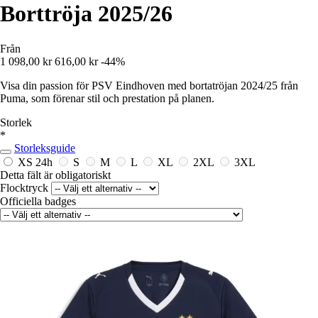
Borttröja 2025/26
Från
1 098,00 kr
616,00 kr
-44%
Visa din passion för PSV Eindhoven med bortatröjan 2024/25 från
Puma, som förenar stil och prestation på planen.
Storlek
*
Storleksguide
XS
24h
S
M
L
XL
2XL
3XL
Detta fält är obligatoriskt
Flocktryck
Officiella badges