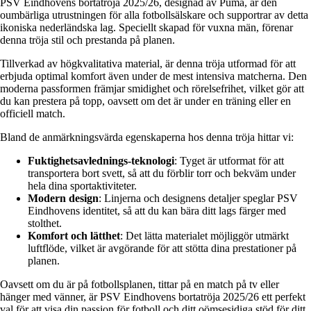
PSV Eindhovens bortatröja 2025/26, designad av Puma, är den
oumbärliga utrustningen för alla fotbollsälskare och supportrar av detta
ikoniska nederländska lag. Speciellt skapad för vuxna män, förenar
denna tröja stil och prestanda på planen.
Tillverkad av högkvalitativa material, är denna tröja utformad för att
erbjuda optimal komfort även under de mest intensiva matcherna. Den
moderna passformen främjar smidighet och rörelsefrihet, vilket gör att
du kan prestera på topp, oavsett om det är under en träning eller en
officiell match.
Bland de anmärkningsvärda egenskaperna hos denna tröja hittar vi:
Fuktighetsavlednings-teknologi
: Tyget är utformat för att
transportera bort svett, så att du förblir torr och bekväm under
hela dina sportaktiviteter.
Modern design
: Linjerna och designens detaljer speglar PSV
Eindhovens identitet, så att du kan bära ditt lags färger med
stolthet.
Komfort och lätthet
: Det lätta materialet möjliggör utmärkt
luftflöde, vilket är avgörande för att stötta dina prestationer på
planen.
Oavsett om du är på fotbollsplanen, tittar på en match på tv eller
hänger med vänner, är PSV Eindhovens bortatröja 2025/26 ett perfekt
val för att visa din passion för fotboll och ditt oömsesidiga stöd för ditt