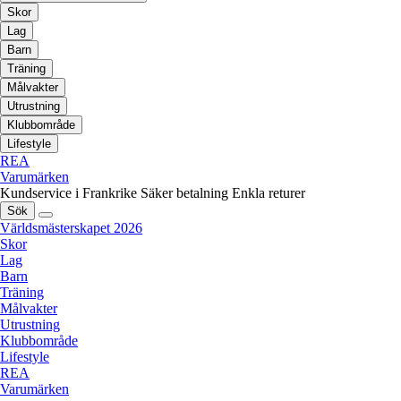
Skor
Lag
Barn
Träning
Målvakter
Utrustning
Klubbområde
Lifestyle
REA
Varumärken
Kundservice i Frankrike
Säker betalning
Enkla returer
Sök
Världsmästerskapet 2026
Skor
Lag
Barn
Träning
Målvakter
Utrustning
Klubbområde
Lifestyle
REA
Varumärken