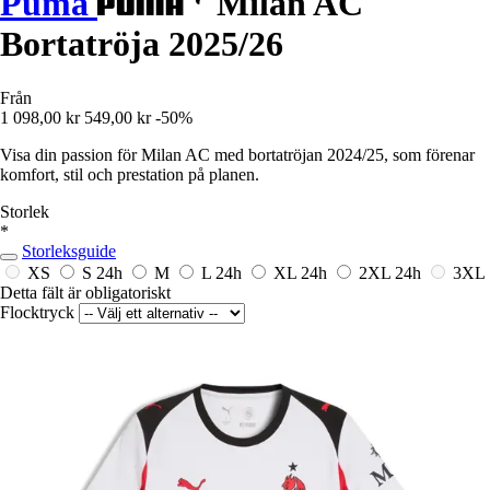
Puma
Milan AC
Bortatröja 2025/26
Från
1 098,00 kr
549,00 kr
-50%
Visa din passion för Milan AC med bortatröjan 2024/25, som förenar
komfort, stil och prestation på planen.
Storlek
*
Storleksguide
XS
S
24h
M
L
24h
XL
24h
2XL
24h
3XL
Detta fält är obligatoriskt
Flocktryck