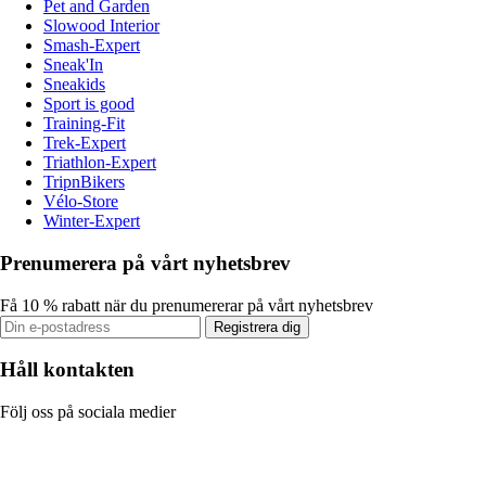
Pet and Garden
Slowood Interior
Smash-Expert
Sneak'In
Sneakids
Sport is good
Training-Fit
Trek-Expert
Triathlon-Expert
TripnBikers
Vélo-Store
Winter-Expert
Prenumerera på vårt nyhetsbrev
Få 10 % rabatt när du prenumererar på vårt nyhetsbrev
Registrera dig
Håll kontakten
Följ oss på sociala medier