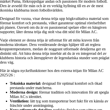
märket Puma, förkroppsligar andan och passionen för modern fotboll.
Den är avsedd för män och är en verklig hyllning till en av de mest
ikoniska klubbarna inom fotbollsvärlden.
Designad för vuxna, visar denna tröja upp högkvalitativa material som
förenar komfort och prestanda, vilket garanterar optimal rörelsefrihet
på planen. Oavsett om du är en passionerad spelare eller en hängiven
supporter, låter denna tröja dig stolt visa ditt stöd för Milan AC.
Varje element av denna tröja är utformat för att möta kraven från
moderna idrottare. Dess ventilerande design hjälper till att reglera
kroppstemperaturen, medan de noggrant utformade detaljerna ger en
distinkt stil. Att bära denna tröja innebär att du är en integrerad del av
klubbens historia och återupplever de legendariska stunder som präglat
dess väg.
Här är några nyckelfunktioner hos den externa tröjan för Milan AC
2025/26 :
Tekniska material:
designad för optimal komfort och ökad
prestanda under matcherna.
Moderna design:
förenar tradition och innovation för att spegla
Milan AC:s identitet.
Ventilation:
lätt tyg som transporterar bort fukt för en känsla av
fräschör under ansträngning.
Noga utformade detaljer:
perfekta finishar som vittnar om