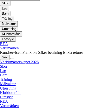
Skor
Lag
Barn
Träning
Målvakter
Utrustning
Klubbområde
Lifestyle
REA
Varumärken
Kundservice i Frankrike
Säker betalning
Enkla returer
Sök
Världsmästerskapet 2026
Skor
Lag
Barn
Träning
Målvakter
Utrustning
Klubbområde
Lifestyle
REA
Varumärken