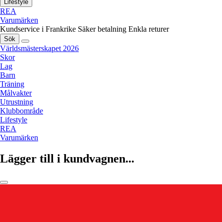
Lifestyle
REA
Varumärken
Kundservice i Frankrike
Säker betalning
Enkla returer
Sök
Världsmästerskapet 2026
Skor
Lag
Barn
Träning
Målvakter
Utrustning
Klubbområde
Lifestyle
REA
Varumärken
Lägger till i kundvagnen...