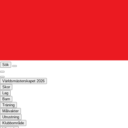
Sök
Världsmästerskapet 2026
Skor
Lag
Barn
Träning
Målvakter
Utrustning
Klubbområde