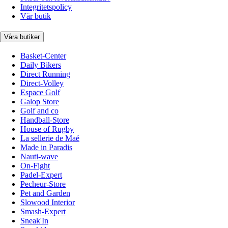
Integritetspolicy
Vår butik
Våra butiker
Basket-Center
Daily Bikers
Direct Running
Direct-Volley
Espace Golf
Galop Store
Golf and co
Handball-Store
House of Rugby
La sellerie de Maé
Made in Paradis
Nauti-wave
On-Fight
Padel-Expert
Pecheur-Store
Pet and Garden
Slowood Interior
Smash-Expert
Sneak'In