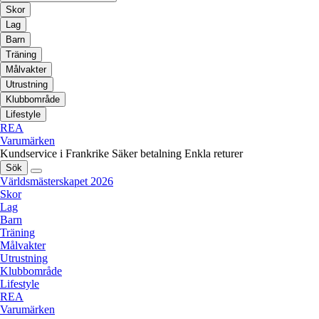
Skor
Lag
Barn
Träning
Målvakter
Utrustning
Klubbområde
Lifestyle
REA
Varumärken
Kundservice i Frankrike
Säker betalning
Enkla returer
Sök
Världsmästerskapet 2026
Skor
Lag
Barn
Träning
Målvakter
Utrustning
Klubbområde
Lifestyle
REA
Varumärken