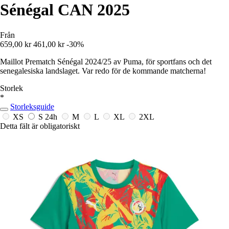
Sénégal CAN 2025
Från
659,00 kr
461,00 kr
-30%
Maillot Prematch Sénégal 2024/25 av Puma, för sportfans och det
senegalesiska landslaget. Var redo för de kommande matcherna!
Storlek
*
Storleksguide
XS
S
24h
M
L
XL
2XL
Detta fält är obligatoriskt