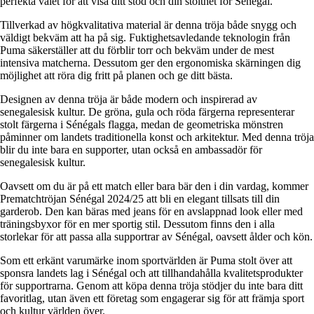
perfekta valet för att visa ditt stöd och din stolthet för Sénégal.
Tillverkad av högkvalitativa material är denna tröja både snygg och
väldigt bekväm att ha på sig. Fuktighetsavledande teknologin från
Puma säkerställer att du förblir torr och bekväm under de mest
intensiva matcherna. Dessutom ger den ergonomiska skärningen dig
möjlighet att röra dig fritt på planen och ge ditt bästa.
Designen av denna tröja är både modern och inspirerad av
senegalesisk kultur. De gröna, gula och röda färgerna representerar
stolt färgerna i Sénégals flagga, medan de geometriska mönstren
påminner om landets traditionella konst och arkitektur. Med denna tröja
blir du inte bara en supporter, utan också en ambassadör för
senegalesisk kultur.
Oavsett om du är på ett match eller bara bär den i din vardag, kommer
Prematchtröjan Sénégal 2024/25 att bli en elegant tillsats till din
garderob. Den kan bäras med jeans för en avslappnad look eller med
träningsbyxor för en mer sportig stil. Dessutom finns den i alla
storlekar för att passa alla supportrar av Sénégal, oavsett ålder och kön.
Som ett erkänt varumärke inom sportvärlden är Puma stolt över att
sponsra landets lag i Sénégal och att tillhandahålla kvalitetsprodukter
för supportrarna. Genom att köpa denna tröja stödjer du inte bara ditt
favoritlag, utan även ett företag som engagerar sig för att främja sport
och kultur världen över.