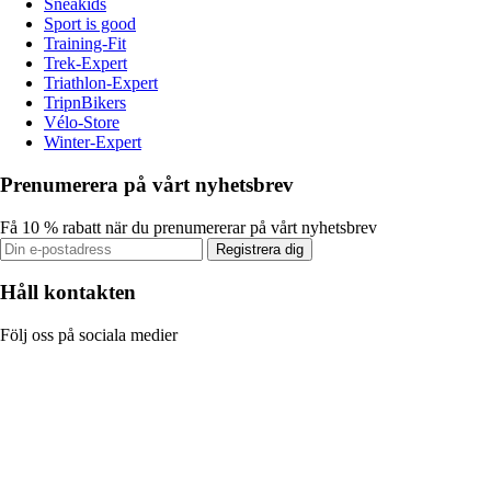
Sneakids
Sport is good
Training-Fit
Trek-Expert
Triathlon-Expert
TripnBikers
Vélo-Store
Winter-Expert
Prenumerera på vårt nyhetsbrev
Få 10 % rabatt när du prenumererar på vårt nyhetsbrev
Registrera dig
Håll kontakten
Följ oss på sociala medier