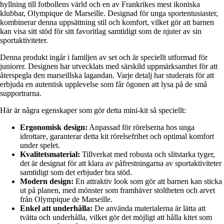
hyllning till fotbollens värld och en av Frankrikes mest ikoniska
klubbar, Olympique de Marseille. Designad för unga sportentusiaster,
kombinerar denna uppsättning stil och komfort, vilket gör att barnen
kan visa sitt stöd för sitt favoritlag samtidigt som de njuter av sin
sportaktiviteter.
Denna produkt ingår i familjen av set och är speciellt utformad för
juniorer. Designen har utvecklats med särskild uppmärksamhet för att
återspegla den marseillska lagandan. Varje detalj har studerats för att
erbjuda en autentisk upplevelse som får ögonen att lysa på de små
supportrarna.
Här är några egenskaper som gör detta mini-kit så speciellt:
Ergonomisk design:
Anpassad för rörelserna hos unga
idrottare, garanterar detta kit rörelsefrihet och optimal komfort
under spelet.
Kvalitetsmaterial:
Tillverkat med robusta och slitstarka tyger,
det är designat för att klara av påfrestningarna av sportaktiviteter
samtidigt som det erbjuder bra stöd.
Modern design:
En attraktiv look som gör att barnen kan sticka
ut på planen, med mönster som framhäver stoltheten och arvet
från Olympique de Marseille.
Enkel att underhålla:
De använda materialerna är lätta att
tvätta och underhålla, vilket gör det möjligt att hålla kitet som