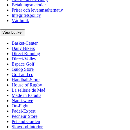
Betalningsmetoder
Priser och leveransalternativ
Integritetspolicy
Vår butik
Våra butiker
Basket-Center
Daily Bikers
Direct Running
Direct-Volley
Espace Golf
Galop Store
Golf and co
Handball-Store
House of Rugby
La sellerie de Maé
Made in Paradis
Nauti-wave
On-Fight
Padel-Expert
Pecheur-Store
Pet and Garden
Slowood Interior