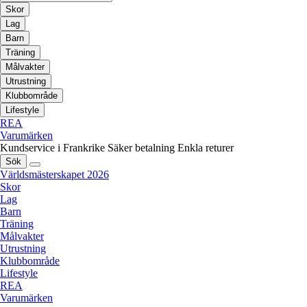
Skor
Lag
Barn
Träning
Målvakter
Utrustning
Klubbområde
Lifestyle
REA
Varumärken
Kundservice i Frankrike
Säker betalning
Enkla returer
Sök
Världsmästerskapet 2026
Skor
Lag
Barn
Träning
Målvakter
Utrustning
Klubbområde
Lifestyle
REA
Varumärken