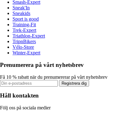
Smash-Expert
Sneak'In
Sneakids
Sport is good
Training-Fit
Trek-Expert
Triathlon-Expert
TripnBikers
Vélo-Store
Winter-Expert
Prenumerera på vårt nyhetsbrev
Få 10 % rabatt när du prenumererar på vårt nyhetsbrev
Registrera dig
Håll kontakten
Följ oss på sociala medier