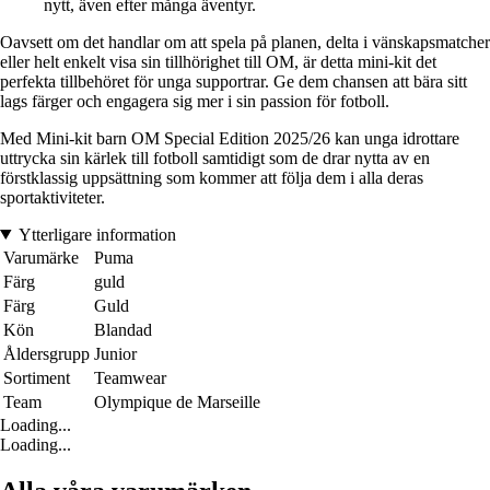
nytt, även efter många äventyr.
Oavsett om det handlar om att spela på planen, delta i vänskapsmatcher
eller helt enkelt visa sin tillhörighet till OM, är detta mini-kit det
perfekta tillbehöret för unga supportrar. Ge dem chansen att bära sitt
lags färger och engagera sig mer i sin passion för fotboll.
Med Mini-kit barn OM Special Edition 2025/26 kan unga idrottare
uttrycka sin kärlek till fotboll samtidigt som de drar nytta av en
förstklassig uppsättning som kommer att följa dem i alla deras
sportaktiviteter.
Ytterligare information
Varumärke
Puma
Färg
guld
Färg
Guld
Kön
Blandad
Åldersgrupp
Junior
Sortiment
Teamwear
Team
Olympique de Marseille
Loading...
Loading...